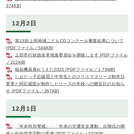
374KB]
12月2日
第13回上田地域こどもCGコンクール審査結果について
[PDFファイル／566KB]
上田市行財政改革推進委員会を開催します [PDFファイル
／222KB]
福祉機器展inうえだ2025 [PDFファイル／1.73MB]
しおだっ子応援団と中学生とのクリスマスリース制作日
変更と同応援団が制作したリースの学校への贈呈日のお知ら
せ [PDFファイル／357KB]
12月1日
「年末特別警戒」・「年末の交通安全運動」出陣式の開
催と街頭啓発活動の実施 [PDFファイル／320KB]