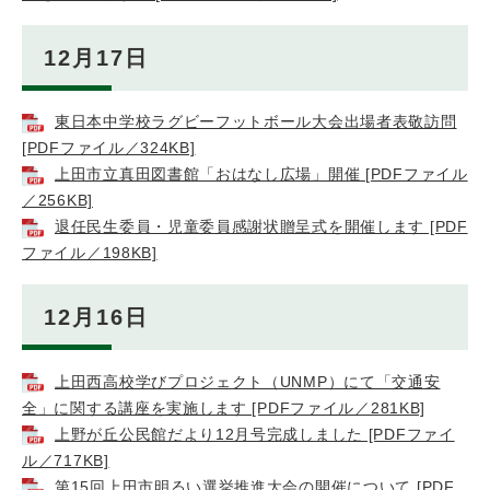
12月17日
東日本中学校ラグビーフットボール大会出場者表敬訪問
[PDFファイル／324KB]
上田市立真田図書館「おはなし広場」開催 [PDFファイル
／256KB]
退任民生委員・児童委員感謝状贈呈式を開催します [PDF
ファイル／198KB]
12月16日
上田西高校学びプロジェクト（UNMP）にて「交通安
全」に関する講座を実施します [PDFファイル／281KB]
上野が丘公民館だより12月号完成しました [PDFファイ
ル／717KB]
第15回上田市明るい選挙推進大会の開催について [PDF