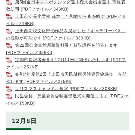
第5回全日本マスボクシング選手権大会出場選手 市長表
敬訪問 [PDFファイル／343KB]
上田市立長小学校 栽培した和綿から糸を紡ぐ [PDFファ
イル／319KB]
上田西高校文化部の作品を展示した「ギャラリーバス」
の撮影が可能です [PDFファイル／339KB]
第22回公文書館所蔵資料展と解説講座を開催します
[PDFファイル／356KB]
定例市長記者会見を12月11日に開催いたします [PDFフ
ァイル／251KB]
令和7年度第2回「上田市国民健康保険運営協議会」を開
催します [PDFファイル／275KB]
クリスマスキャンドル教室 [PDFファイル／308KB]
民生委員・児童委員委嘱書伝達式を開催します [PDFファ
イル／199KB]
12月8日