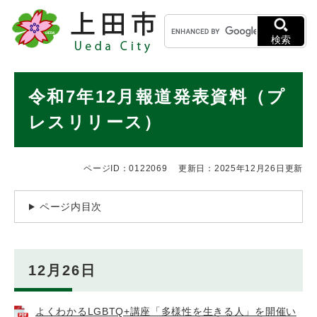
ペ
メニューを飛ばして本文へ
キ
ー
ー
ジ
検索
ワ
の
ー
先
ド
本
頭
令和7年12月報道発表資料（プ
検
で
文
索
す
レスリリース）
。
ページID：0122069
更新日：2025年12月26日更新
ページ内目次
12月26日
よくわかるLGBTQ+講座「多様性を生きる人」を開催い