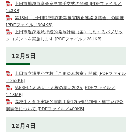
上田市地域協議会意見書手交式の開催 [PDFファイル／
143KB]
第18回「上田市特殊詐欺等被害防止連絡協議会」の開催
[PDFファイル／304KB]
上田市過疎地域持続的発展計画（案）に対するパブリッ
クコメントを実施します [PDFファイル／261KB]
12月5日
上田市立浦里小学校「こまゆみ教室」開催 [PDFファイル
／253KB]
第53回ふれあい・人権の集い2025 [PDFファイル／
1.13MB]
高校生と創る実験的演劇工房12th作品制作・稽古及び公
演開催について [PDFファイル／400KB]
12月4日