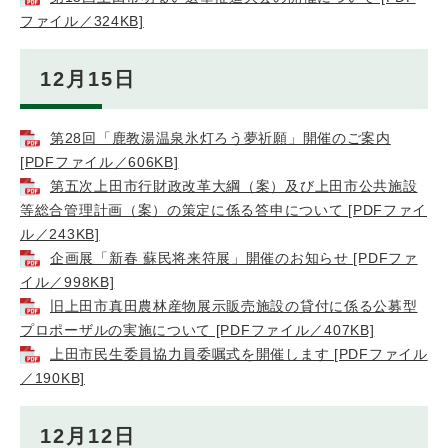
ファイル／324KB]
12月15日
第28回「鹿教湯温泉氷灯ろう夢祈願」開催のご案内
[PDFファイル／606KB]
第五次上田市行財政改革大綱（案）及び上田市公共施設
等総合管理計画（案）の策定に係る答申について [PDFファイ
ル／243KB]
企画展「新春 蘇民将来符展」開催のお知らせ [PDFファ
イル／998KB]
旧上田市真田農林産物展示販売施設の貸付に係る公募型
プロポーザルの実施について [PDFファイル／407KB]
上田市民生委員協力員委嘱式を開催します [PDFファイル
／190KB]
12月12日