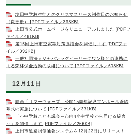
塩田中学校生徒とのクリスマスリース制作日のお知らせ
（変更後） [PDFファイル／363KB]
上田市公式ホームページをリニューアルしました [PDFフ
ァイル／481KB]
第15回上田市空家等対策協議会を開催します [PDFファ
イル／392KB]
一般社団法人ジャパンラグビーリーグワン様との連携に
よる森林保全活動の取組について [PDFファイル／608KB]
12月11日
映画「サマーウォーズ」公開15周年記念マンホール蓋除
幕式の実施について [PDFファイル／331KB]
「小中学校こども議会～市内4小中学校から届ける提言
～」を開催します [PDFファイル／266KB]
上田市道路損傷通報システムを12月22日にリリース！