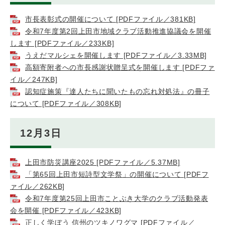
市長表彰式の開催について [PDFファイル／381KB]
令和7年度第2回上田市地域クラブ活動推進協議会を開催
します [PDFファイル／233KB]
うえだマルシェを開催します [PDFファイル／3.33MB]
高額寄附者への市長感謝状贈呈式を開催します [PDFファ
イル／247KB]
認知症施策『達人たちに聞いたもの忘れ対処法』の冊子
について [PDFファイル／308KB]
12月3日
上田市防災講座2025 [PDFファイル／5.37MB]
「第65回上田市短詩型文学祭」の開催について [PDFフ
ァイル／262KB]
令和7年度第25回上田市ことぶき大学のクラブ活動発表
会を開催 [PDFファイル／423KB]
正しく学ぼう 信州のツキノワグマ [PDFファイル／