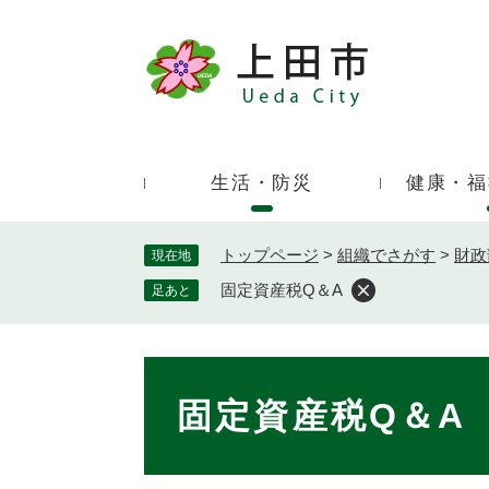
ペ
ー
ジ
キ
の
ー
先
ワ
頭
ー
で
生活・防災
健康・福
ド
す
検
。
索
トップページ
>
組織でさがす
>
財政
現在地
固定資産税Q＆A
足あと
本
文
固定資産税Q＆A