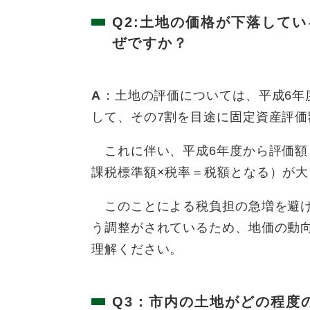
Q2:土地の価格が
下落
してい
ぜですか？
A
：土地の評価については、平成6年
して、その7割を目途に固定資産評
これに伴い、平成6年度から評価額
課税標準額×税率＝税額となる）が
このことによる税負担の急増を避け
う調整がされているため、地価の動
理解ください。
Q3：
市内の土地
がどの程度