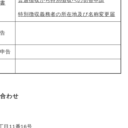
普通徴収から特別徴収への切替申請
告書
特別徴収義務者の所在地及び名称変更届
申告
の申告
告
合わせ
丁目11番16号