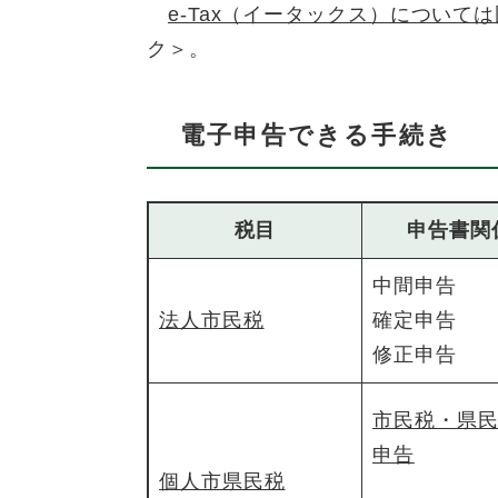
e-Tax（イータックス）につい
ク＞
。
電子申告できる手続き
税目
申告書関
中間申告
法人市民税
確定申告
修正申告
市民税・県
申告
個人市県民税