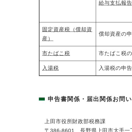
給与支払報
固定資産税（償却資
償却資産の
産）
市たばこ税
市たばこ税
入湯税
入湯税の申
申告書関係・届出関係お問い
上田市役所財政部税務課
〒386-8601 長野県上田市大手一