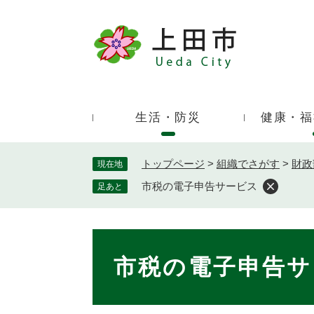
ペ
ー
ジ
キ
の
ー
先
ワ
頭
ー
で
生活・防災
健康・福
ド
す
検
。
索
トップページ
>
組織でさがす
>
財政
現在地
市税の電子申告サービス
足あと
本
文
市税の電子申告サ