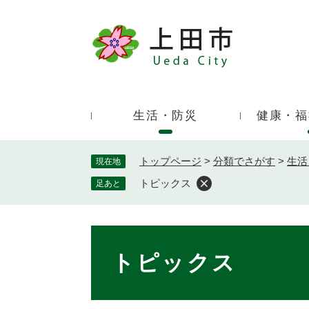
ペ
ー
ジ
キ
の
ー
先
ワ
頭
ー
で
生活・防災
健康・福
ド
す
検
。
索
トップページ
>
分類でさがす
>
生活
現在地
トピックス
足あと
本
文
トピックス