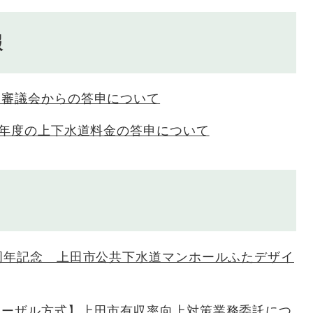
報
道審議会からの答申について
0年度の上下水道料金の答申について
周年記念 上田市公共下水道マンホールふたデザイ
ポーザル方式】上田市有収率向上対策業務委託につ