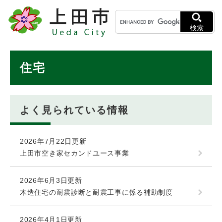
ペ
メニューを飛ばして本文へ
キ
ー
ー
ジ
検索
ワ
の
ー
先
ド
本
頭
住宅
検
で
文
索
す
。
よく見られている情報
2026年7月22日更新
上田市空き家セカンドユース事業
2026年6月3日更新
木造住宅の耐震診断と耐震工事に係る補助制度
2026年4月1日更新