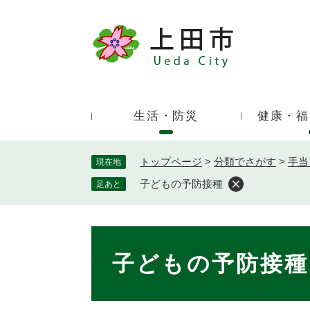
ペ
ー
ジ
キ
の
ー
先
ワ
頭
ー
で
生活・防災
健康・福
ド
す
検
。
索
トップページ
>
分類でさがす
>
手当
現在地
子どもの予防接種
足あと
本
文
子どもの予防接種