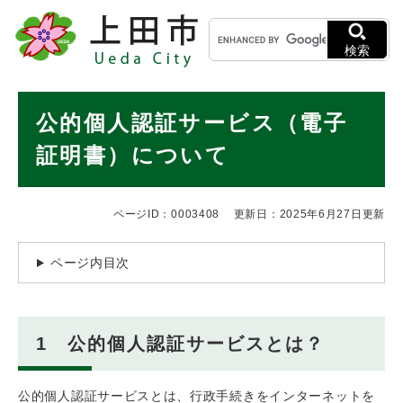
ペ
メニューを飛ばして本文へ
キ
ー
ー
ジ
検索
ワ
の
ー
先
ド
本
頭
公的個人認証サービス（電子
検
で
文
索
す
証明書）について
。
ページID：0003408
更新日：2025年6月27日更新
ページ内目次
1 公的個人認証サービスとは？
公的個人認証サービスとは、行政手続きをインターネットを