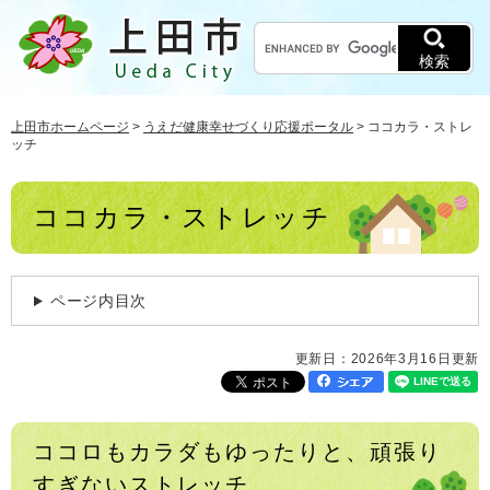
ペ
メ
キ
ー
ニ
ー
ジ
ュ
検索
ワ
の
ー
ー
先
を
ド
頭
飛
上田市ホームページ
>
うえだ健康幸せづくり応援ポータル
>
ココカラ・ストレ
ッチ
検
で
ば
索
す
し
。
て
本
ココカラ・ストレッチ
本
文
文
へ
ページ内目次
更新日：2026年3月16日更新
ココロもカラダもゆったりと、頑張り
すぎないストレッチ