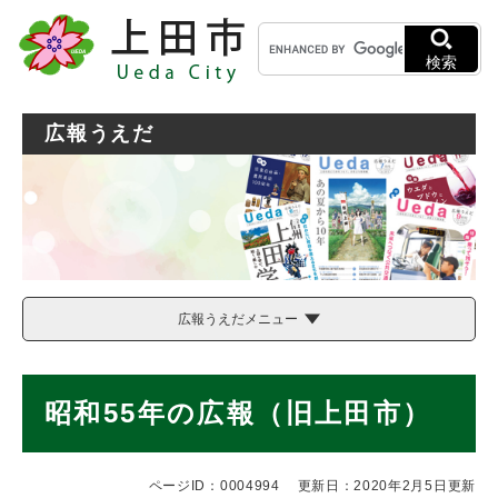
ペ
メニューを飛ばして本文へ
キ
ー
ー
ジ
検索
ワ
の
ー
先
ド
頭
広報うえだ
検
で
索
す
。
広報うえだメニュー
本
昭和55年の広報（旧上田市）
文
ページID：0004994
更新日：2020年2月5日更新