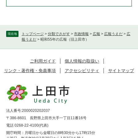
トップページ
>
分類でさがす
>
市政情報
>
広報
>
広報うえだ
>
広
現在地
報うえだ
>
昭和55年の広報（旧上田市）
ご利用ガイド
個人情報の取扱い
リンク・著作権・免責事項
アクセシビリティ
サイトマップ
法人番号:2000020202037
〒386-8601 長野県上田市大手一丁目11番16号
電話 0268-22-4100(代表)
開庁時間：月曜日から金曜日の8時30分から17時15分