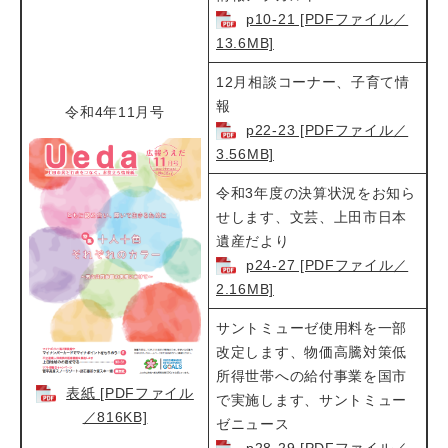
p10-21 [PDFファイル／
13.6MB]
12月相談コーナー、子育て情
報​
令和4年11月号
p22-23 [PDFファイル／
3.56MB]
令和3年度の決算状況をお知ら
せします、文芸、上田市日本
遺産だより
p24-27 [PDFファイル／
2.16MB]
サントミューゼ使用料を一部
改定します、物価高騰対策低
所得世帯への給付事業を国市
表紙 [PDFファイル
で実施します、サントミュー
／816KB]
ゼニュース
p28-29 [PDFファイル／