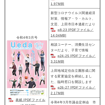
1.97MB]
新型コロナウイルス関連経済
対策、情報ア・ラ・カルト、
文芸、上田市日本遺産だより
p8-23 [PDFファイル／
14.04MB]
令和4年3月号
相談コーナー、消費生活セン
ターだより、子育て情報
p24-25 [PDFファイル／
3.31MB]
上田地域定住自立圏形成に関
する変更協定を締結しまし
た、臨時窓口を開設します
p26-27 [PDFファイル／
2.17MB]
表紙 [PDFファイル
令和4年3月市議会定例会 市