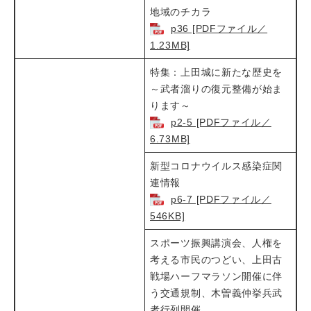
地域のチカラ​
p36 [PDFファイル／
1.23MB]
特集：上田城に新たな歴史を
～武者溜りの復元整備が始ま
ります～​
p2-5 [PDFファイル／
6.73MB]
新型コロナウイルス感染症関
連情報​​
p6-7 [PDFファイル／
546KB]
スポーツ振興講演会、人権を
考える市民のつどい、上田古
戦場ハーフマラソン開催に伴
う交通規制、木曽義仲挙兵武
者行列開催​​