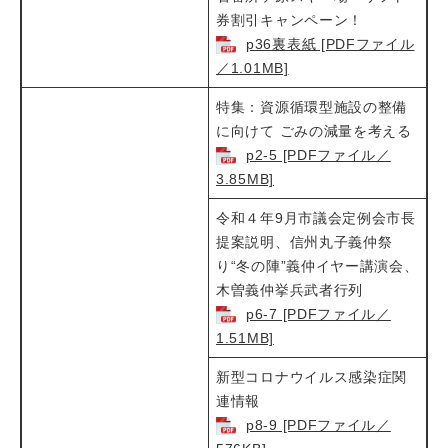
券割引キャンペーン！
p36裏表紙 [PDFファイル
／1.01MB]
特集：資源循環型施設の整備
に向けて ごみの減量を考える​
p2-5 [PDFファイル／
3.85MB]
令和４年9月市議会定例会市長
提案説明、信州丸子義仲祭
り“冬の陣”義仲イヤー講演会、
木曽義仲挙兵武者行列​​
p6-7 [PDFファイル／
1.51MB]
新型コロナウイルス感染症関
連情報​
p8-9 [PDFファイル／