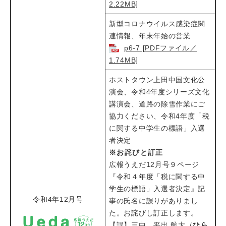
2.22MB]
新型コロナウイルス感染症関
連情報、年末年始の営業​​
p6-7 [PDFファイル／
1.74MB]
ホストタウン上田中国文化公
演会、令和4年度シリーズ文化
講演会、道路の除雪作業にご
協力ください、令和4年度「税
に関する中学生の標語」入選
者決定​
※お詫びと訂正
広報うえだ12月号９ページ
『令和４年度「税に関する中
学生の標語」入選者決定』記
令和4年12月号
事の氏名に誤りがありまし
た。お詫びし訂正します。
【誤】三中 平出 航大（
ひら