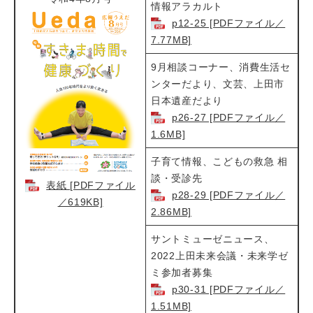
情報アラカルト​
p12-25 [PDFファイル／
7.77MB]
9月相談コーナー、消費生活セ
ンターだより、文芸、上田市
日本遺産だより
p26-27 [PDFファイル／
1.6MB]
子育て情報、こどもの救急 相
談・受診先​
表紙 [PDFファイル
p28-29 [PDFファイル／
／619KB]
2.86MB]
サントミューゼニュース、
2022上田未来会議・未来学ゼ
ミ参加者募集​
p30-31 [PDFファイル／
1.51MB]