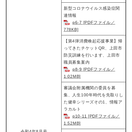
新型コロナウイルス感染症関
連情報​​
p6-7 [PDFファイル／
778KB]
【第4弾消費喚起応援事業】帰
ってきたチケットQR、上田市
防災訓練を行います、上田市
職員募集案内​
p8-9 [PDFファイル／
1.02MB]
審議会附属機関の委員を募
集、人生100年時代を先取りし
た健幸シリーズその1、情報ア
ラカルト​
p10-11 [PDFファイル／
1.52MB]
令和4年8月号