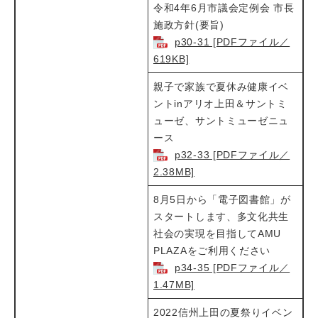
令和4年6月市議会定例会 市長
施政方針(要旨)​
p30-31 [PDFファイル／
619KB]
親子で家族で夏休み健康イベ
ントinアリオ上田＆サントミ
ューゼ、サントミューゼニュ
ース​
p32-33 [PDFファイル／
2.38MB]
8月5日から「電子図書館」が
スタートします、多文化共生
社会の実現を目指してAMU
PLAZAをご利用ください​
p34-35 [PDFファイル／
1.47MB]
2022信州上田の夏祭りイベン