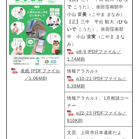
で
こうた）、依田窪南部中
小山 愛
美
（こやま まなみ）
【正】三中 平出 航大（
ひら
いで
こうた）、依田窪南部
中 小山 愛
実
（こやま まな
み）​
p8-9 [PDFファイル／
1.74MB]
表紙 [PDFファイル
情報アラカルト
／1.06MB]
p10-21 [PDFファイル／
5.39MB]
情報アラカルト、1月相談コー
ナー​
p22-23 [PDFファイル／
810KB]
文芸、上田市日本遺産だよ