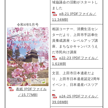
域協議会の活動がスタートし
ました
p8-21 [PDFファイル／
11.34MB]
令和4年5月号
相談コーナー、消費生活セン
ターだより、上田市手話奉仕
員養成講座・レベルアップ講
座、まちなかキャンパスうえ
だ市民向け講座
p22-23 [PDFファイル／
1.61MB]
文芸、上田市日本遺産だよ
り、上田市日本遺産認定2周年
イベント、日本遺産バスツア
表紙 [PDFファイル
ー
／15.77MB]
p24-25 [PDFファイル／
39.08MB]