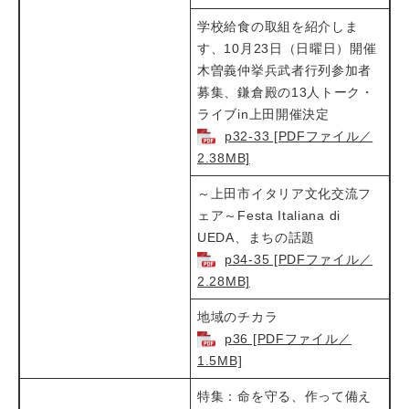
学校給食の取組を紹介しま
す、10月23日（日曜日）開催
木曽義仲挙兵武者行列参加者
募集、鎌倉殿の13人トーク・
ライブin上田開催決定​
p32-33 [PDFファイル／
2.38MB]
～上田市イタリア文化交流フ
ェア～Festa Italiana di
UEDA、まちの話題​​
p34-35 [PDFファイル／
2.28MB]
地域のチカラ​
p36 [PDFファイル／
1.5MB]
特集：命を守る、作って備え