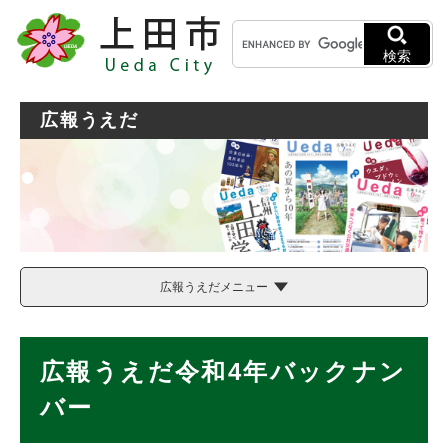
ペ
メニューを飛ばして本文へ
キ
ー
ー
ジ
検索
ワ
の
ー
先
ド
頭
広報うえだ
検
で
索
す
。
広報うえだメニュー
本
広報うえだ令和4年バックナン
文
バー