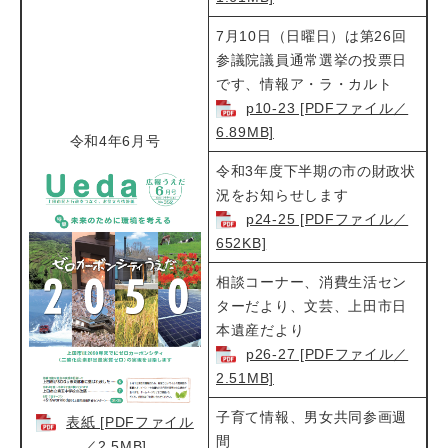
7月10日（日曜日）は第26回
参議院議員通常選挙の投票日
です、情報ア・ラ・カルト
p10-23 [PDFファイル／
6.89MB]
令和4年6月号
令和3年度下半期の市の財政状
況をお知らせします
p24-25 [PDFファイル／
652KB]
相談コーナー、消費生活セン
ターだより、文芸、上田市日
本遺産だより
p26-27 [PDFファイル／
2.51MB]
子育て情報、男女共同参画週
表紙 [PDFファイル
間
／2.5MB]