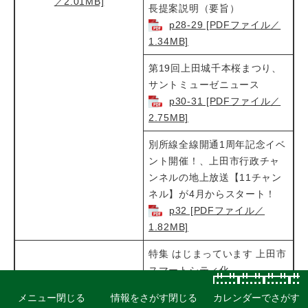
／2.01MB]
長提案説明（要旨）
p28-29 [PDFファイル／
1.34MB]
第19回上田城千本桜まつり、
サントミューゼニュース
p30-31 [PDFファイル／
2.75MB]
別所線全線開通1周年記念イベ
ント開催！、上田市行政チャ
ンネルの地上放送【11チャン
ネル】が4月からスタート！
p32 [PDFファイル／
1.82MB]
特集 はじまっています 上田市
スマートシティ化
p2-5 [PDFファイル／
メニュー
閉じる
情報をさがす
閉じる
カレンダーでさがす
4.39MB]