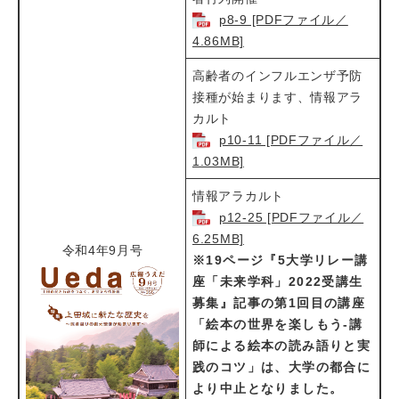
p8-9 [PDFファイル／
4.86MB]
高齢者のインフルエンザ予防
接種が始まります、情報アラ
カルト​​
p10-11 [PDFファイル／
1.03MB]
情報アラカルト​
p12-25 [PDFファイル／
6.25MB]
令和4年9月号
※19ページ『5大学リレー講
座「未来学科」2022受講生
募集』記事の第1回目の講座
「絵本の世界を楽しもう-講
師による絵本の読み語りと実
践のコツ」は、大学の都合に
より中止となりました。