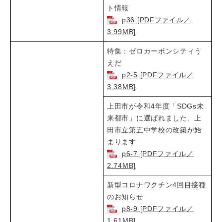
ト情報​
p36 [PDFファイル／
3.99MB]
特集：ゼロカーボンシティう
えだ
p2-5 [PDFファイル／
3.38MB]
上田市が令和4年度「SDGs未
来都市」に選ばれました、上
田市立第五中学校の改築が始
まります
p6-7 [PDFファイル／
2.74MB]
新型コロナワクチン4回目接種
のお知らせ
p8-9 [PDFファイル／
1.61MB]