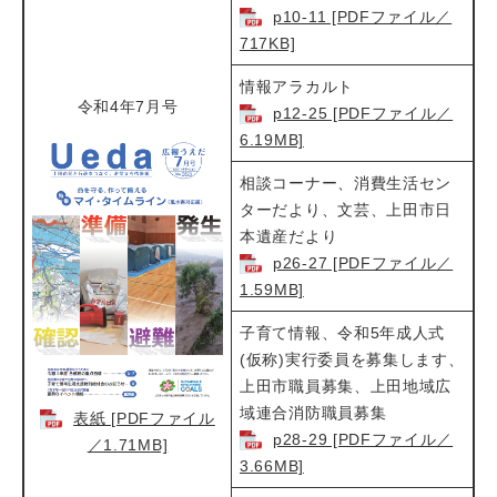
p10-11 [PDFファイル／
717KB]
情報アラカルト​
令和4年7月号
p12-25 [PDFファイル／
6.19MB]
相談コーナー、消費生活セン
ターだより、文芸、上田市日
本遺産だより
p26-27 [PDFファイル／
1.59MB]
子育て情報、令和5年成人式
(仮称)実行委員を募集します、
上田市職員募集、上田地域広
域連合消防職員募集​
表紙 [PDFファイル
p28-29 [PDFファイル／
／1.71MB]
3.66MB]