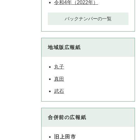
令和4年（2022年）
バックナンバーの一覧
地域版広報紙
丸子
真田
武石
合併前の広報紙
旧上田市