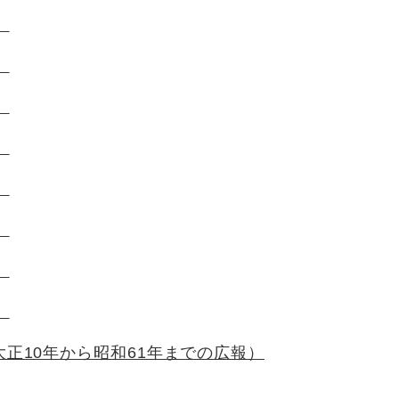
）
）
）
）
）
）
）
）
正10年から昭和61年までの広報）