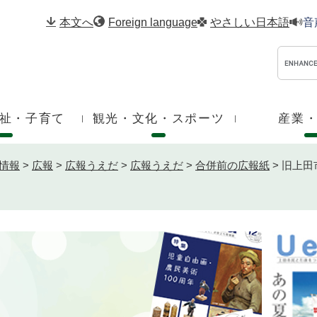
メニューを飛ばして本文へ
本文へ
Foreign language
やさしい日本語
音
祉・子育て
観光・文化・スポーツ
産業
情報
>
広報
>
広報うえだ
>
広報うえだ
>
合併前の広報紙
>
旧上田