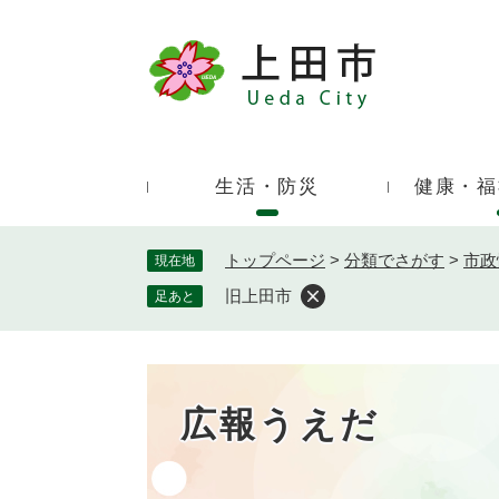
ペ
ー
ジ
キ
の
ー
先
ワ
頭
ー
で
生活・防災
健康・福
ド
す
検
。
索
トップページ
>
分類でさがす
>
市政
現在地
旧上田市
足あと
広報うえだ