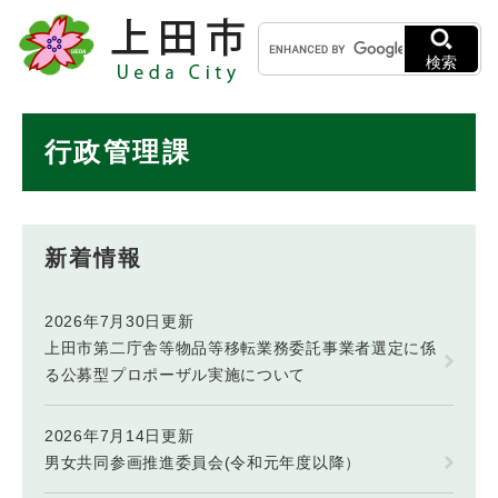
ペ
メニューを飛ばして本文へ
キ
ー
ー
ジ
検索
ワ
の
ー
先
ド
本
頭
行政管理課
検
で
文
索
す
。
新着情報
2026年7月30日更新
上田市第二庁舎等物品等移転業務委託事業者選定に係
る公募型プロポーザル実施について
2026年7月14日更新
男女共同参画推進委員会(令和元年度以降）