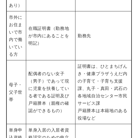
あり）
市外に
お住ま
在職証明書（勤務地
いで市
が市内にあることを
勤務先
内で働
明記）
いてい
る方
証明書は、ひとまちげん
配偶者のない女子
き・健康プラザうえだ内
（男子）であって現
の子育て・子育ち支援
母子・
に児童を扶養してい
課、丸子・真田・武石の
父子世
る者である証明及び
各地域自治センター市民
帯
戸籍謄本（親権の確
サービス課
認ができるもの）
戸籍謄本は本籍地のある
役場など
単身申
単身入居の入居者資
込資格
格認定のための申立