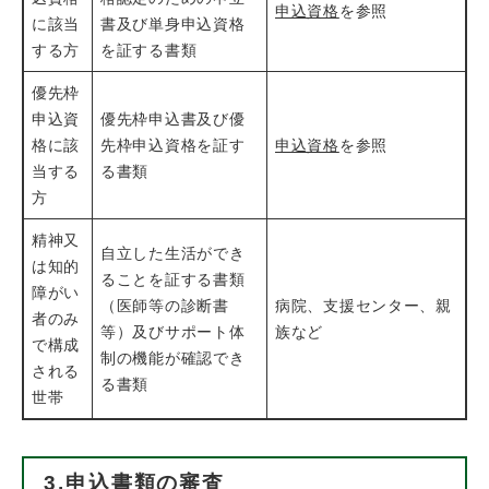
申込資格
を参照
に該当
書及び単身申込資格
する方
を証する書類
優先枠
申込資
優先枠申込書及び優
格に該
先枠申込資格を証す
申込資格
を参照
当する
る書類
方
精神又
自立した生活ができ
は知的
ることを証する書類
障がい
（医師等の診断書
病院、支援センター、親
者のみ
等）及びサポート体
族など
で構成
制の機能が確認でき
される
る書類
世帯
3.申込書類の審査