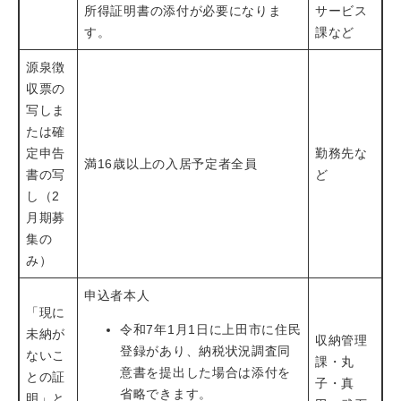
所得証明書の添付が必要になりま
サービス
す。
課など
源泉徴
収票の
写しま
たは確
定申告
勤務先な
満16歳以上の入居予定者全員
書の写
ど
し（2
月期募
集の
み）
申込者本人
「現に
令和7年1月1日に上田市に住民
未納が
収納管理
登録があり、納税状況調査同
ないこ
課・丸
意書を提出した場合は添付を
との証
子・真
省略できます。
明」と