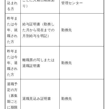
込まれ
管理センター
り）
る方
昨年ま
たは今
給与証明書（勤務し
年、就
た月から現在までの
勤務先
職され
月別給与を明記）
た方
昨年ま
たは今
離職票の写しまたは
年、退
勤務先
退職証明書
職され
た方
退職予
定の方
（募集
退職見込み証明書
勤務先
期ごと
に期限