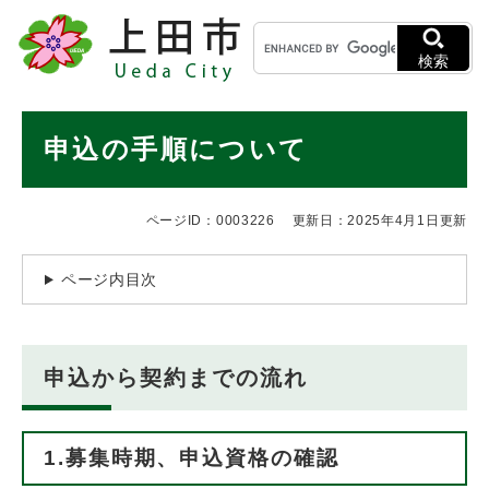
ペ
メニューを飛ばして本文へ
キ
ー
ー
ジ
検索
ワ
の
ー
先
ド
本
頭
申込の手順について
検
で
文
索
す
。
ページID：0003226
更新日：2025年4月1日更新
ページ内目次
申込から契約までの流れ
1.募集時期、申込資格の確認