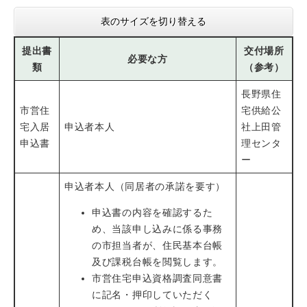
表のサイズを切り替える
提出書
交付場所
必要な方
類
（参考）
長野県住
市営住
宅供給公
宅入居
申込者本人
社上田管
申込書
理センタ
ー
申込者本人（同居者の承諾を要す）
申込書の内容を確認するた
め、当該申し込みに係る事務
の市担当者が、住民基本台帳
及び課税台帳を閲覧します。
市営住宅申込資格調査同意書
に記名・押印していただく