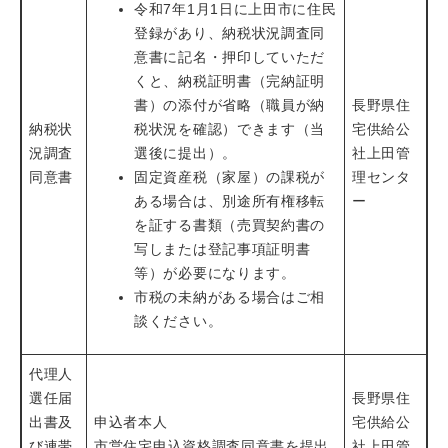
令和7年1月1日に上田市に住民
登録があり、納税状況調査同
意書に記名・押印していただ
くと、納税証明書（完納証明
書）の添付が省略（職員が納
長野県住
納税状
税状況を確認）できます（当
宅供給公
況調査
選後に提出）。
社上田管
同意書
固定資産税（家屋）の課税が
理センタ
ある場合は、別途所有権移転
ー
を証する書類（売買契約書の
写しまたは登記事項証明書
等）が必要になります。
市税の未納がある場合はご相
談ください。
代理人
選任届
長野県住
出書及
申込者本人
宅供給公
び連帯
市営住宅申込資格調査同意書を提出
社上田管