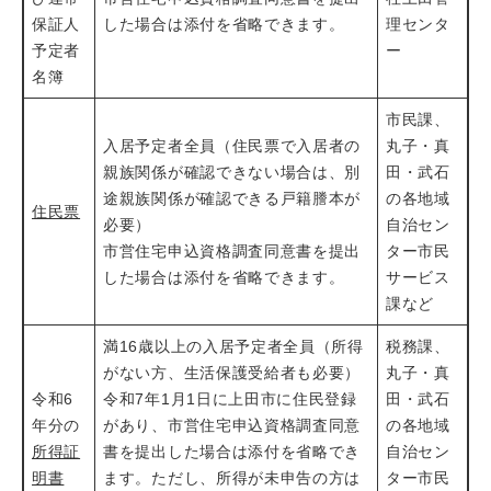
保証人
した場合は添付を省略できます。
理センタ
予定者
ー
名簿
市民課、
入居予定者全員（住民票で入居者の
丸子・真
親族関係が確認できない場合は、別
田・武石
途親族関係が確認できる戸籍謄本が
の各地域
住民票
必要）
自治セン
市営住宅申込資格調査同意書を提出
ター市民
した場合は添付を省略できます。
サービス
課など
満16歳以上の入居予定者全員（所得
税務課、
がない方、生活保護受給者も必要）
丸子・真
令和6
令和7年1月1日に上田市に住民登録
田・武石
年分の
があり、市営住宅申込資格調査同意
の各地域
所得証
書を提出した場合は添付を省略でき
自治セン
明書
ます。ただし、所得が未申告の方は
ター市民