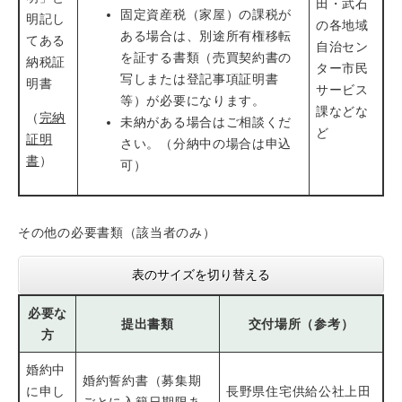
田・武石
固定資産税（家屋）の課税が
明記し
の各地域
ある場合は、別途所有権移転
てある
自治セン
を証する書類（売買契約書の
納税証
ター市民
写しまたは登記事項証明書
明書
サービス
等）が必要になります。
課などな
（
完納
未納がある場合はご相談くだ
ど
証明
さい。（分納中の場合は申込
書
）
可）
その他の必要書類（該当者のみ）
表のサイズを切り替える
必要な
提出書類
交付場所（参考）
方
婚約中
婚約誓約書（募集期
に申し
長野県住宅供給公社上田
ごとに入籍日期限あ