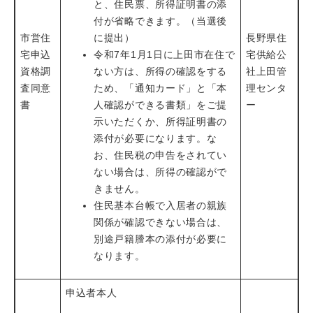
と、住民票、所得証明書の添
付が省略できます。（当選後
市営住
に提出）
長野県住
宅申込
令和7年1月1日に上田市在住で
宅供給公
資格調
ない方は、所得の確認をする
社上田管
査同意
ため、「通知カード」と「本
理センタ
書
人確認ができる書類」をご提
ー
示いただくか、所得証明書の
添付が必要になります。な
お、住民税の申告をされてい
ない場合は、所得の確認がで
きません。
住民基本台帳で入居者の親族
関係が確認できない場合は、
別途戸籍謄本の添付が必要に
なります。
申込者本人