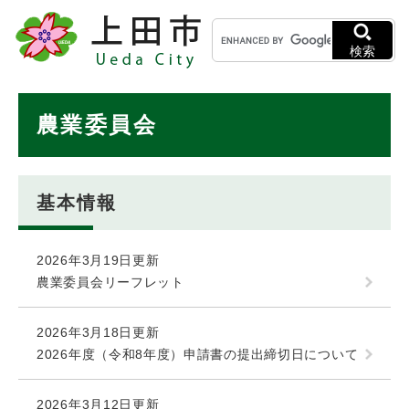
ペ
メニューを飛ばして本文へ
キ
ー
ー
ジ
検索
ワ
の
ー
先
ド
本
頭
農業委員会
検
で
文
索
す
。
基本情報
2026年3月19日更新
農業委員会リーフレット
2026年3月18日更新
2026年度（令和8年度）申請書の提出締切日について
2026年3月12日更新