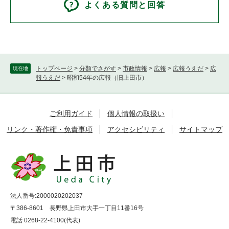
よくある質問と回答
トップページ
>
分類でさがす
>
市政情報
>
広報
>
広報うえだ
>
広
現在地
報うえだ
>
昭和54年の広報（旧上田市）
ご利用ガイド
個人情報の取扱い
リンク・著作権・免責事項
アクセシビリティ
サイトマップ
法人番号:2000020202037
〒386-8601 長野県上田市大手一丁目11番16号
電話 0268-22-4100(代表)