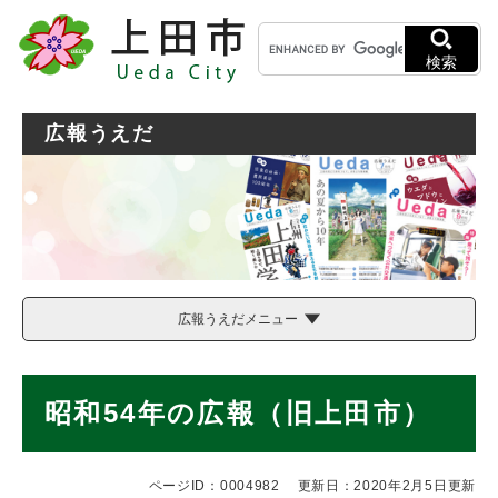
ペ
メニューを飛ばして本文へ
キ
ー
ー
ジ
検索
ワ
の
ー
先
ド
頭
広報うえだ
検
で
索
す
。
広報うえだメニュー
本
昭和54年の広報（旧上田市）
文
ページID：0004982
更新日：2020年2月5日更新