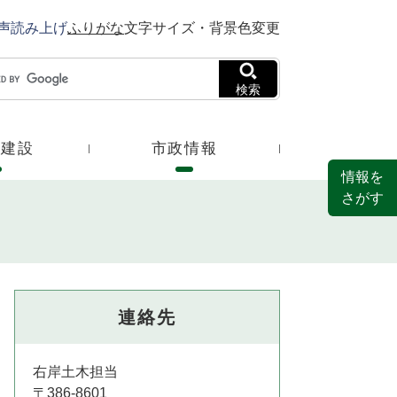
声読み上げ
ふりがな
文字サイズ・背景色変更
検索
・建設
市政情報
情報を
さがす
連絡先
右岸土木担当
〒386-8601