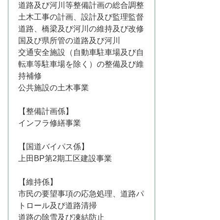
道路及び河川等整備計画の総合調整
土木工事の計画、設計及び監理監督
道路、橋梁及び河川の維持及び改修
国及び県所管の道路及び河川
交通安全施設（自動車駐車場及び自
転車等駐車場を除く）の整備及び維
持補修
公共施設の土木事業
【整備計画係】
インフラ修繕事業
【国道バイパス係】
上田BP第2期工区建設事業
【維持係】
市民の要望事項の応急処理、道路パ
トロール及び道路清掃
道路の除雪及び凍結防止