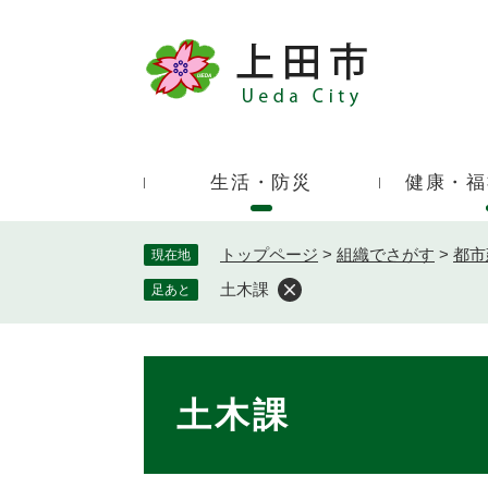
ペ
ー
ジ
キ
の
ー
先
ワ
頭
ー
で
生活・防災
健康・福
ド
す
検
。
索
トップページ
>
組織でさがす
>
都市
現在地
土木課
足あと
本
文
土木課