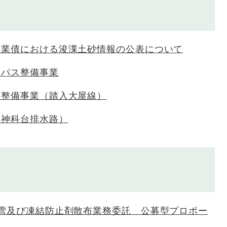
事業債における浚渫土砂情報の公表について
イパス整備事業
等整備事業（踏入大屋線）
（神科台排水路）
除雪及び凍結防止剤散布業務委託 公募型プロポー