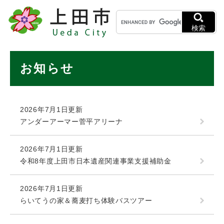
ペ
メニューを飛ばして本文へ
キ
ー
ー
ジ
検索
ワ
の
ー
先
ド
本
頭
お知らせ
検
で
文
索
す
。
2026年7月1日更新
アンダーアーマー菅平アリーナ
2026年7月1日更新
令和8年度上田市日本遺産関連事業支援補助金
2026年7月1日更新
らいてうの家＆蕎麦打ち体験バスツアー