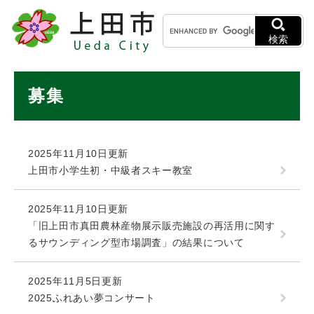
ペ
メニューを飛ばして本文へ
キ
ー
ー
ジ
検索
ワ
の
ー
先
ド
本
頭
募集
検
で
文
索
す
。
2025年11月10日更新
上田市小学生初・中級者スキー教室
2025年11月10日更新
「旧上田市真田農林産物展示販売施設の再活用に関す
るサウンディング型市場調査」の結果について
2025年11月5日更新
2025ふれあい夢コンサート