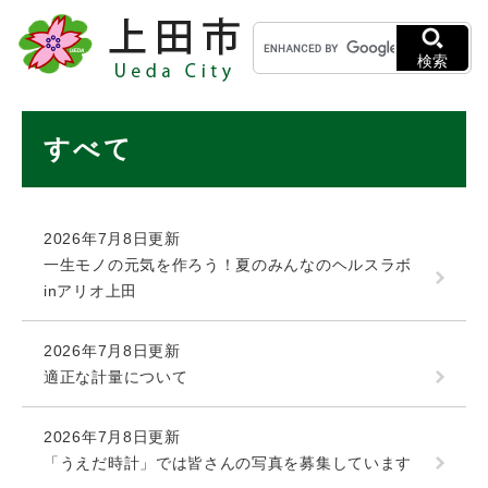
ペ
メニューを飛ばして本文へ
キ
ー
ー
ジ
検索
ワ
の
ー
先
ド
本
頭
すべて
検
で
文
索
す
。
2026年7月8日更新
一生モノの元気を作ろう！夏のみんなのヘルスラボ
inアリオ上田
2026年7月8日更新
適正な計量について
2026年7月8日更新
「うえだ時計」では皆さんの写真を募集しています