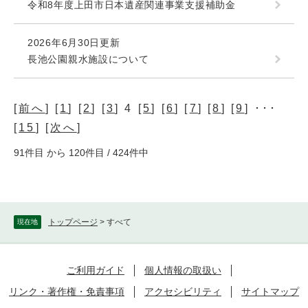
令和8年度上田市日本遺産関連事業支援補助金
2026年6月30日更新
長池公園親水施設について
[
前へ
] [
1
] [
2
] [
3
] 4 [
5
] [
6
] [
7
] [
8
] [
9
] ･･･
[
15
] [
次へ
]
91件目 から 120件目 / 424件中
トップページ
>
すべて
現在地
ご利用ガイド
個人情報の取扱い
リンク・著作権・免責事項
アクセシビリティ
サイトマップ