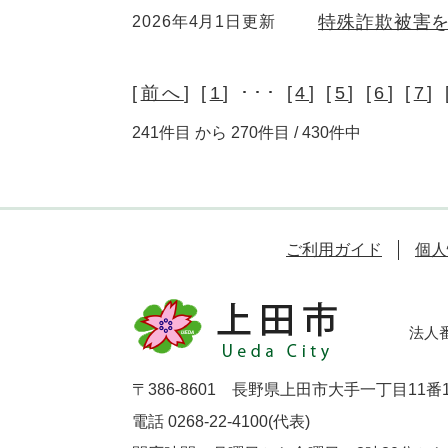
特殊詐欺被害
2026年4月1日更新
[
前へ
] [
1
] ･･･ [
4
] [
5
] [
6
] [
7
] 
241件目 から 270件目 / 430件中
ご利用ガイド
個人
法人番号
〒386-8601 長野県上田市大手一丁目11番
電話 0268-22-4100(代表)