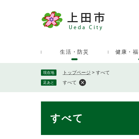
ペ
ー
ジ
キ
の
ー
先
ワ
頭
ー
で
生活・防災
健康・福
ド
す
検
。
索
トップページ
>
すべて
現在地
すべて
足あと
本
文
すべて