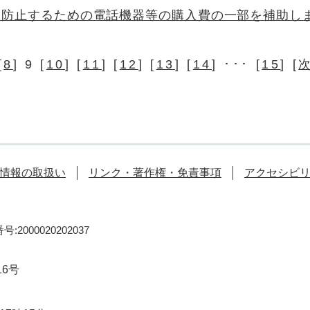
を防止するための電話機器等の購入費の一部を補助し
[
8
] 9 [
10
] [
11
] [
12
] [
13
] [
14
] ･･･ [
15
] [
情報の取扱い
リンク・著作権・免責事項
アクセシビ
:2000020202037
16号