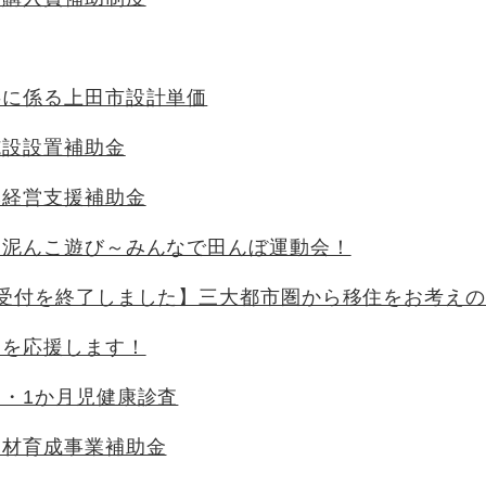
事に係る上田市設計単価
施設設置補助金
本経営支援補助金
ン泥んこ遊び～みんなで田んぼ運動会！
の受付を終了しました】三大都市圏から移住をお考え
還を応援します！
・1か月児健康診査
人材育成事業補助金