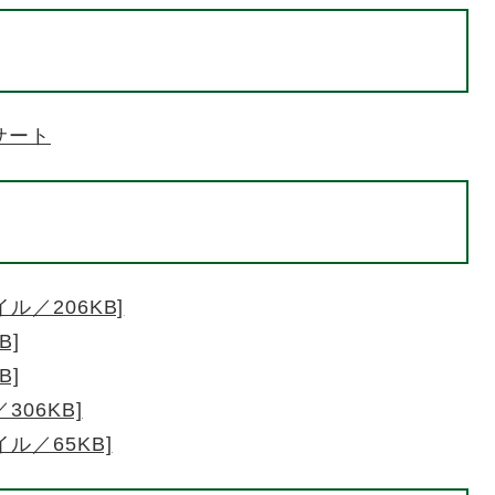
サート
ル／206KB]
B]
B]
06KB]
ル／65KB]