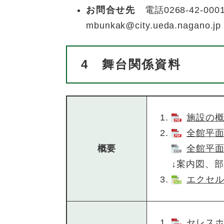
お問合せ先
電話0268-42-0001
mbunkak@city.ueda.nagano.jp
4
舞台関係資料
施設の概要
全館平面
概要
全館平面
↓案内図、
エクセル全
セレスホ