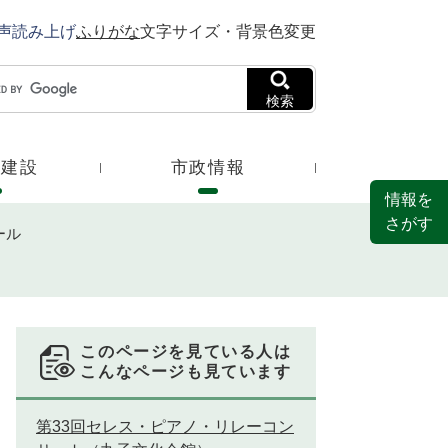
声読み上げ
ふりがな
文字サイズ・背景色変更
検索
・建設
市政情報
情報を
さがす
ール
このページを見ている人は
こんなページも見ています
第33回セレス・ピアノ・リレーコン