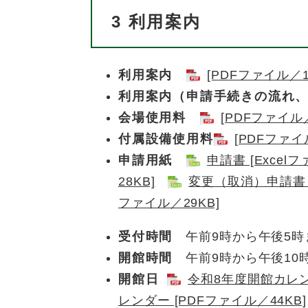
3
利用案内
利用案内
[PDFファイル／1
利用案内（申請手続きの流れ
会場使用料
[PDFファイル／
付属設備使用料
[PDFファイ
申請用紙
申請書 [Excelフ
28KB]
変更（取消）申請書 [
ファイル／29KB]
受付時間
午前9時から午後5時
開館時間
午前9時から午後10
開館日
​ ​
令和8年度開館カレンダ
レンダー [PDFファイル／44KB]