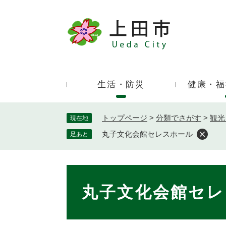
ペ
ー
ジ
キ
の
ー
先
ワ
頭
ー
で
生活・防災
健康・福
ド
す
検
。
索
トップページ
>
分類でさがす
>
観光
現在地
丸子文化会館セレスホール
足あと
本
文
丸子文化会館セレ