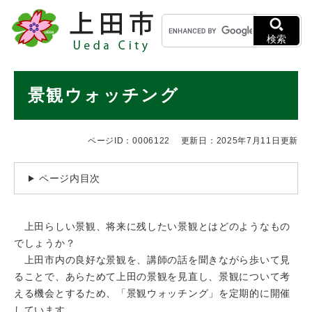
ペ
メニューを飛ばして本文へ
キ
ー
ー
ジ
検索
ワ
の
ー
先
ド
本
頭
景観ウォッチング
検
で
文
索
す
。
ページID：0006122
更新日：2025年7月11日更新
ページ内目次
上田らしい景観、将来に残したい景観とはどのようなもの
でしょうか？
上田市内の良好な景観を、講師の話を聞きながら歩いて見
ることで、あらためて上田の景観を見直し、景観について考
える機会とするため、「景観ウォッチング」を定期的に開催
しています。