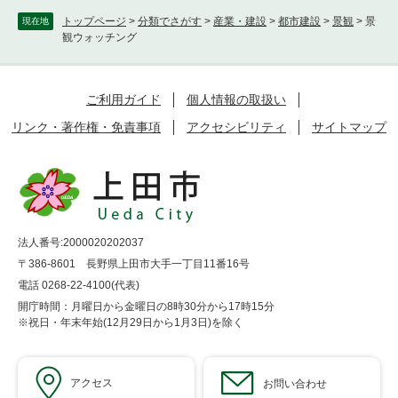
トップページ
>
分類でさがす
>
産業・建設
>
都市建設
>
景観
>
景
現在地
観ウォッチング
ご利用ガイド
個人情報の取扱い
リンク・著作権・免責事項
アクセシビリティ
サイトマップ
法人番号:2000020202037
〒386-8601 長野県上田市大手一丁目11番16号
電話 0268-22-4100(代表)
開庁時間：月曜日から金曜日の8時30分から17時15分
※祝日・年末年始(12月29日から1月3日)を除く
アクセス
お問い合わせ