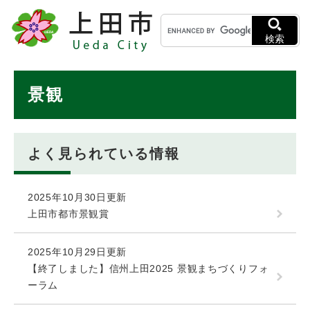
ペ
メニューを飛ばして本文へ
キ
ー
ー
ジ
検索
ワ
の
ー
先
ド
本
頭
景観
検
で
文
索
す
。
よく見られている情報
2025年10月30日更新
上田市都市景観賞
2025年10月29日更新
【終了しました】信州上田2025 景観まちづくりフォ
ーラム