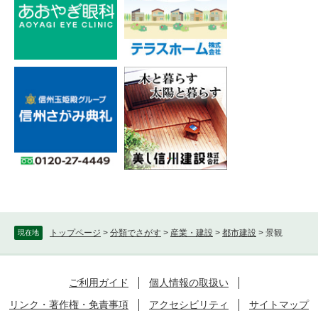
トップページ
>
分類でさがす
>
産業・建設
>
都市建設
>
景観
現在地
ご利用ガイド
個人情報の取扱い
リンク・著作権・免責事項
アクセシビリティ
サイトマップ