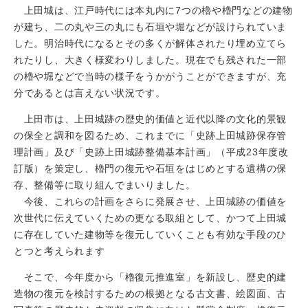
上田城は、江戸時代には本丸内に7つの櫓や櫓門などの建物
が建ち、二の丸や三の丸にも石垣や堀などが設けられていま
した。明治時代になるとその多くが解体されたり埋め立てら
れたりし、大きく様変わりしました。現在でも残された一部
の櫓や堀などで当時の様子をうかがうことができますが、充
分であるとは言えない状況です。
上田市は、上田城跡の歴史的価値と近代以降の文化的景観
の保全と調和を図るため、これまでに「史跡上田城跡保存管
理計画」及び「史跡上田城跡整備基本計画」（平成23年度改
訂版）を策定し、櫓門の復元や石垣をはじめとする遺構の保
存、整備等に取り組んでまいりました。
今後、これらの計画をさらに発展させ、上田城跡の価値を
次世代に伝えていくための更なる取組として、かつて上田城
に存在していた建物等を
復元
していくことも有効な手段のひ
とつと考えられます
そこで、今年度から「櫓復元推進室」を新設し、歴史的建
造物の復元を検討するための根拠となる古文書、絵図面、古