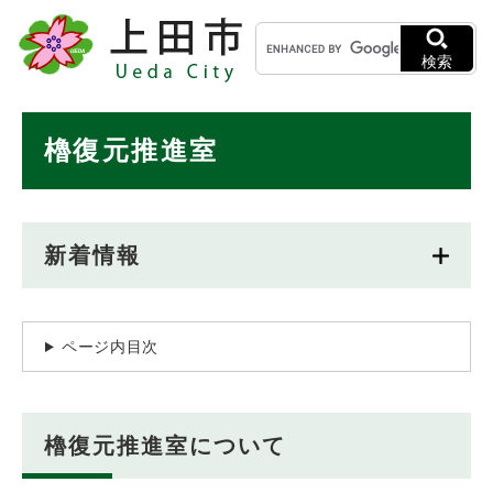
ペ
メニューを飛ばして本文へ
キ
ー
ー
ジ
検索
ワ
の
ー
先
ド
本
頭
櫓復元推進室
検
で
文
索
す
。
新着情報
ページ内目次
櫓復元推進室について