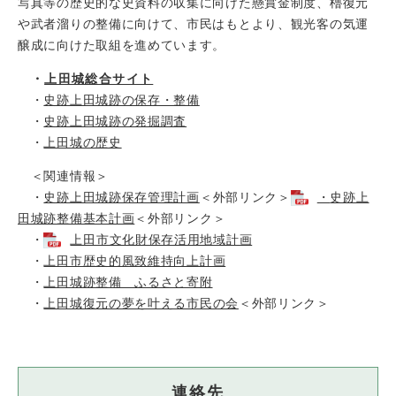
写真等の歴史的な史資料の収集に向けた懸賞金制度、櫓復元
や武者溜りの整備に向けて、市民はもとより、観光客の気運
醸成に向けた取組を進めています。
・
上田城総合サイト
・
史跡上田城跡の保存・整備
・
史跡上田城跡の発掘調査
・
上田城の歴史
＜関連情報＞
・
史跡上田城跡保存管理計画
＜外部リンク＞
・
史跡上
田城跡整備基本計画
＜外部リンク＞
・
上田市文化財保存活用地域計画
・
上田市歴史的風致維持向上計画
・
上田城跡整備 ふるさと寄附
・
上田城復元の夢を叶える市民の会
＜外部リンク＞
連絡先