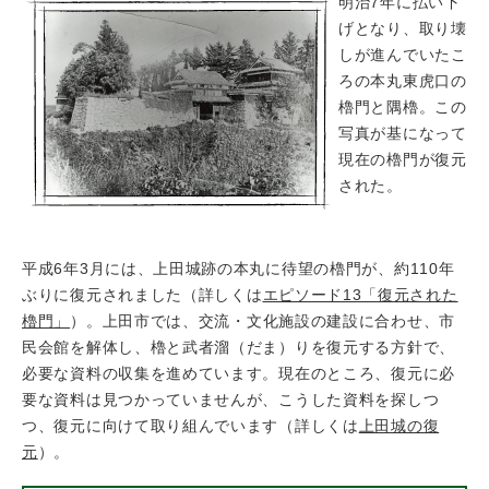
明治7年に払い下
げとなり、取り壊
しが進んでいたこ
ろの本丸東虎口の
櫓門と隅櫓。この
写真が基になって
現在の櫓門が復元
された。
平成6年3月には、上田城跡の本丸に待望の櫓門が、約110年
ぶりに復元されました（詳しくは
エピソード13「復元された
櫓門」
）。上田市では、交流・文化施設の建設に合わせ、市
民会館を解体し、櫓と武者溜（だま）りを復元する方針で、
必要な資料の収集を進めています。現在のところ、復元に必
要な資料は見つかっていませんが、こうした資料を探しつ
つ、復元に向けて取り組んでいます（詳しくは
上田城の復
元
）。