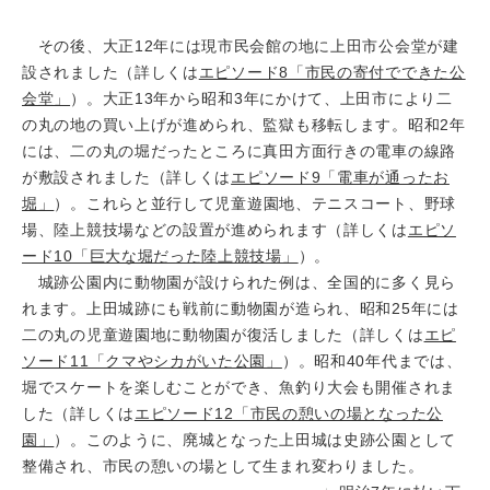
その後、大正12年には現市民会館の地に上田市公会堂が建
設されました（詳しくは
エピソード8「市民の寄付でできた公
会堂」
）。大正13年から昭和3年にかけて、上田市により二
の丸の地の買い上げが進められ、監獄も移転します。昭和2年
には、二の丸の堀だったところに真田方面行きの電車の線路
が敷設されました（詳しくは
エピソード9「電車が通ったお
堀」
）。これらと並行して児童遊園地、テニスコート、野球
場、陸上競技場などの設置が進められます（詳しくは
エピソ
ード10「巨大な堀だった陸上競技場」
）。
城跡公園内に動物園が設けられた例は、全国的に多く見ら
れます。上田城跡にも戦前に動物園が造られ、昭和25年には
二の丸の児童遊園地に動物園が復活しました（詳しくは
エピ
ソード11「クマやシカがいた公園」
）。昭和40年代までは、
堀でスケートを楽しむことができ、魚釣り大会も開催されま
した（詳しくは
エピソード12「市民の憩いの場となった公
園」
）。このように、廃城となった上田城は史跡公園として
整備され、市民の憩いの場として生まれ変わりました。