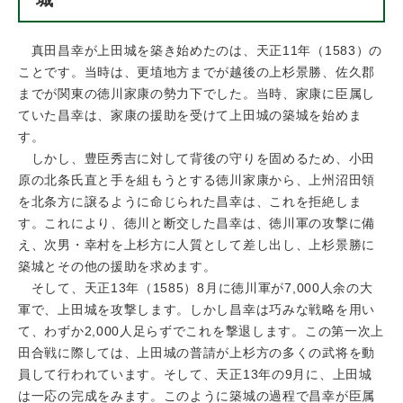
真田昌幸が上田城を築き始めたのは、天正11年（1583）の
ことです。当時は、更埴地方までが越後の上杉景勝、佐久郡
までが関東の徳川家康の勢力下でした。当時、家康に臣属し
ていた昌幸は、家康の援助を受けて上田城の築城を始めま
す。
しかし、豊臣秀吉に対して背後の守りを固めるため、小田
原の北条氏直と手を組もうとする徳川家康から、上州沼田領
を北条方に譲るように命じられた昌幸は、これを拒絶しま
す。これにより、徳川と断交した昌幸は、徳川軍の攻撃に備
え、次男・幸村を上杉方に人質として差し出し、上杉景勝に
築城とその他の援助を求めます。
そして、天正13年（1585）8月に徳川軍が7,000人余の大
軍で、上田城を攻撃します。しかし昌幸は巧みな戦略を用い
て、わずか2,000人足らずでこれを撃退します。この第一次上
田合戦に際しては、上田城の普請が上杉方の多くの武将を動
員して行われています。そして、天正13年の9月に、上田城
は一応の完成をみます。このように築城の過程で昌幸が臣属