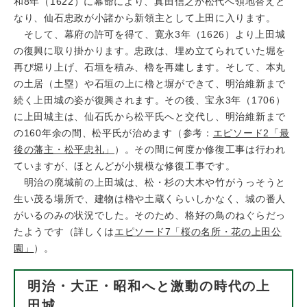
和8年（1622）に幕命により、真田信之が松代へ領地替えと
なり、仙石忠政が小諸から新領主として上田に入ります。
そして、幕府の許可を得て、寛永3年（1626）より上田城
の復興に取り掛かります。忠政は、埋め立てられていた堀を
再び堀り上げ、石垣を積み、櫓を再建します。そして、本丸
の土居（土塁）や石垣の上に櫓と塀ができて、明治維新まで
続く上田城の姿が復興されます。その後、宝永3年（1706）
に上田城主は、仙石氏から松平氏へと交代し、明治維新まで
の160年余の間、松平氏が治めます（参考：
エピソード2「最
後の藩主・松平忠礼」
）。その間に何度か修復工事は行われ
ていますが、ほとんどが小規模な修復工事です。
明治の廃城前の上田城は、松・杉の大木や竹がうっそうと
生い茂る場所で、建物は櫓や土蔵くらいしかなく、城の番人
がいるのみの状況でした。そのため、格好の鳥のねぐらだっ
たようです（詳しくは
エピソード7「桜の名所・花の上田公
園」
）。
明治・大正・昭和へと激動の時代の上
田城