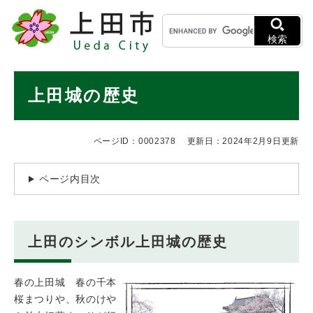
ペ
メニューを飛ばして本文へ
キ
ー
ー
ジ
検索
ワ
の
ー
先
ド
本
頭
上田城の歴史
検
で
文
索
す
。
ページID：0002378
更新日：2024年2月9日更新
ページ内目次
上田のシンボル上田城の歴史
春の上田城 春の千本
桜まつりや、秋のけや