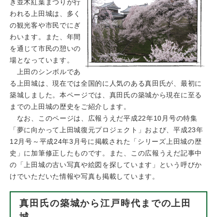
き並木紅葉まつりが行
われる上田城は、多く
の観光客や市民でにぎ
わいます。また、年間
を通じて市民の憩いの
場となっています。
上田のシンボルであ
る上田城は、現在では全国的に人気のある真田氏が、最初に
築城しました。本ページでは、真田氏の築城から現在に至る
までの上田城の歴史をご紹介します。
なお、このページは、広報うえだ平成22年10月号の特集
「夢に向かって上田城復元プロジェクト」および、平成23年
12月号～平成24年3月号に掲載された「シリーズ上田城の歴
史」に加筆修正したものです。また、この広報うえだ記事中
の「上田城の古い写真や絵図を探しています」という呼びか
けでいただいた情報や写真も掲載しています。
真田氏の築城から江戸時代までの上田
城