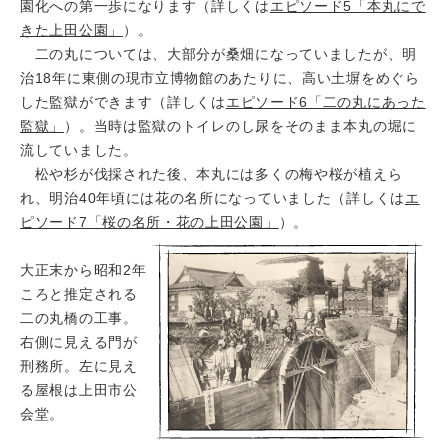
園化への第一歩になります（詳しくは
エピソード5「本丸にで
きた上田公園」
）。
二の丸については、大部分が桑畑になっていましたが、明
治18年に東側の現市立博物館のあたりに、高い土塀をめぐら
した監獄ができます（詳しくは
エピソード6「二の丸にあった
監獄」
）。当時は監獄のトイレのし尿をそのまま本丸の堀に
流していました。
松や杉が伐採された後、本丸には多くの梅や桜が植えら
れ、明治40年頃には花の名所になっていました（詳しくは
エ
ピソード7「桜の名所・花の上田公園」
）。
大正末から昭和2年
ころと推定される
二の丸橋の工事。
右側に見える門が
刑務所。左に見え
る屋根は上田市公
会堂。