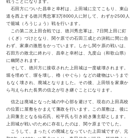
戦うことになります。
石田方についた昌幸と幸村は、上田城に立てこもり、東山
道を西上する徳川秀忠軍3万8000人に対して、わずか2500人
で籠城（ろうじょう）戦を行います。
この第二次上田合戦では、徳川秀忠軍は、7日間上田に釘
（くぎ）づけとなり、関ケ原での石田三成との決戦に間に合
わず、家康の激怒をかっています。しかし関ケ原の戦いは、
石田方の敗北に終わり、昌幸と幸村は、九度山（和歌山県）
に幽閉されます。
そして、徳川方に接収された上田城は一度破壊されます。
堀を埋めて、塀を壊し、櫓（やぐら）などの建物はいうまで
もなく壊され、廃城となりました。その後、上田領を家康か
ら与えられた長男の信之が引き継ぐことになります。
信之は廃城となった城の中心部を避けて、現在の上田高校
の位置に屋敷をかまえて藩政を行います。この屋敷は、後に
上田藩主となる仙石氏、松平氏も引き続き藩主邸とします。
上田城が戦いのために存在したのは、関ケ原まででした。
こうして、まったくの廃城となっていた上田城ですが、元