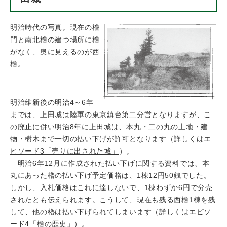
明治時代の写真。現在の櫓
門と南北櫓の建つ場所に櫓
がなく、奥に見えるのが西
櫓。
明治維新後の明治4～6年
までは、上田城は陸軍の東京鎮台第二分営となりますが、こ
の廃止に併い明治8年に上田城は、本丸・二の丸の土地・建
物・樹木まで一切の払い下げが許可となります（詳しくは
エ
ピソード3「売りに出された城」
）。
明治6年12月に作成された払い下げに関する資料では、本
丸にあった櫓の払い下げ予定価格は、1棟12円50銭でした。
しかし、入札価格はこれに達しないで、1棟わずか6円で分売
されたとも伝えられます。こうして、現在も残る西櫓1棟を残
して、他の櫓は払い下げられてしまいます（詳しくは
エピソ
ード4「櫓の歴史」
）。