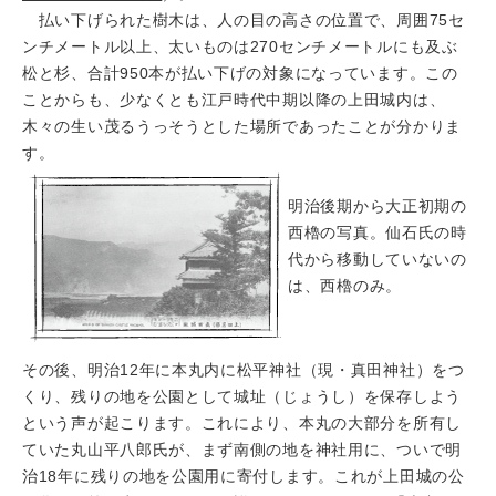
払い下げられた樹木は、人の目の高さの位置で、周囲75セ
ンチメートル以上、太いものは270センチメートルにも及ぶ
松と杉、合計950本が払い下げの対象になっています。この
ことからも、少なくとも江戸時代中期以降の上田城内は、
木々の生い茂るうっそうとした場所であったことが分かりま
す。
明治後期から大正初期の
西櫓の写真。仙石氏の時
代から移動していないの
は、西櫓のみ。
その後、明治12年に本丸内に松平神社（現・真田神社）をつ
くり、残りの地を公園として城址（じょうし）を保存しよう
という声が起こります。これにより、本丸の大部分を所有し
ていた丸山平八郎氏が、まず南側の地を神社用に、ついで明
治18年に残りの地を公園用に寄付します。これが上田城の公