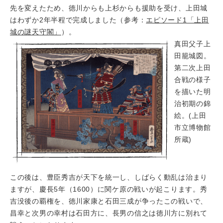
先を変えたため、徳川からも上杉からも援助を受け、上田城
はわずか2年半程で完成しました（参考：
エピソード1「上田
城の謎天守閣」
）。
真田父子上
田籠城図。
第二次上田
合戦の様子
を描いた明
治初期の錦
絵。(上田
市立博物館
所蔵)
この後は、豊臣秀吉が天下を統一し、しばらく動乱は治まり
ますが、慶長5年（1600）に関ケ原の戦いが起こります。秀
吉没後の覇権を、徳川家康と石田三成が争ったこの戦いで、
昌幸と次男の幸村は石田方に、長男の信之は徳川方に別れて