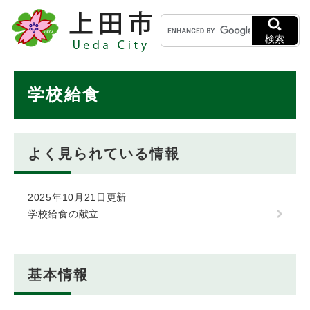
ペ
メニューを飛ばして本文へ
キ
ー
ー
ジ
検索
ワ
の
ー
先
ド
本
頭
学校給食
検
で
文
索
す
。
よく見られている情報
2025年10月21日更新
学校給食の献立
基本情報