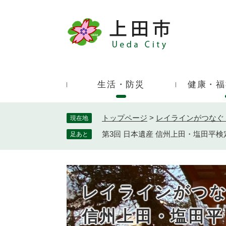
ペ
ー
ジ
キ
の
ー
先
ワ
頭
ー
で
生活・防災
健康・福
ド
す
検
。
索
トップページ
>
レイラインがつなぐ
現在地
第3回 日本遺産 信州上田・塩田平検
足あと
レイラインがつ
信州上田・塩田平