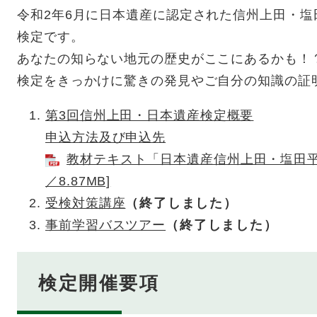
令和2年6月に日本遺産に認定された信州上田・
検定です。
あなたの知らない地元の歴史がここにあるかも！
検定をきっかけに驚きの発見やご自分の知識の証
第3回信州上田・日本遺産検定概要
申込方法及び申込先
教材テキスト「日本遺産信州上田・塩田平
／8.87MB]
受検対策講座
（終了しました）
事前学習バスツアー
（終了しました）
検定開催要項