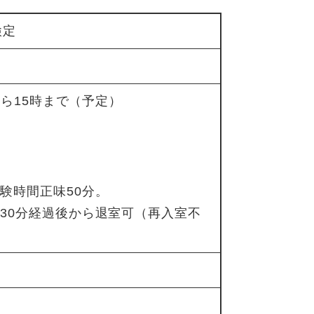
検定
から15時まで（予定）
験時間正味50分。
30分経過後から退室可（再入室不