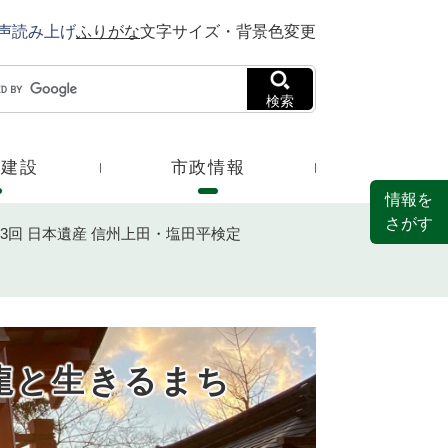
声読み上げ
ふりがな
文字サイズ・背景色変更
検索
・建設
市政情報
情報を
さがす
3回 日本遺産 信州上田・塩田平検定
～龍と生きるまち