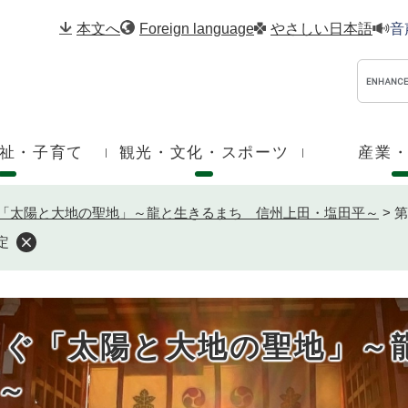
メニューを飛ばして本文へ
本文へ
Foreign language
やさしい日本語
音
祉・子育て
観光・文化・スポーツ
産業
「太陽と大地の聖地」～龍と生きるまち 信州上田・塩田平～
>
第
定
なぐ「太陽と大地の聖地」
～