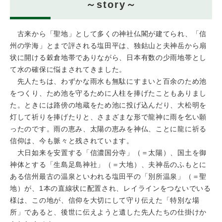
～story～
古来から「聖地」として多くの神社仏閣が建てられ、「信
州の学海」とまで評される塩田平は、独鈷山と夫神岳から扇
状に開ける穀倉地帯でありながら、日本有数の少雨地帯とし
て水の確保に悩まされてきました。
先人たちは、わずかな雨水も無駄にすまいと百余のため池
をつくり、ため池を守るために人柱を捧げたこともありまし
た。ときには路傍の地蔵をため池に投げ込んだり、大松明を
灯して祈りを捧げたりと、さまざまな形で龍神に雨を乞い願
ったのです。雨の恵み、太陽の恵みを神仏、ことに龍に祈る
信仰は、今も脈々と残されています。
大日如来を安置する「信濃国分寺」（＝太陽）、国土を御
神体とする「生島足島神社」（＝大地）、夫神岳のふもとに
ある信州最古の温泉といわれる塩田平の「別所温泉」（＝聖
地）が、1本の直線状に配置され、レイラインをつないでいる
様は、この地が、信仰を大切にして守り伝えた「特別な場
所」であると、後世に伝えようと遺した先人たちの仕掛けか