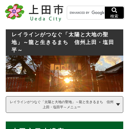
ペ
メニューを飛ばして本文へ
キ
ー
ー
ジ
検索
ワ
の
ー
先
ド
頭
レイラインがつなぐ「太陽と大地の聖
検
で
地」～龍と生きるまち 信州上田・塩田
索
す
平～
。
レイラインがつなぐ「太陽と大地の聖地」～龍と生きるまち 信州
上田・塩田平～メニュー
本