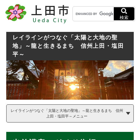
ペ
メニューを飛ばして本文へ
キ
ー
ー
ジ
検索
ワ
の
ー
先
ド
頭
レイラインがつなぐ「太陽と大地の聖
検
で
地」～龍と生きるまち 信州上田・塩田
索
す
平～
。
レイラインがつなぐ「太陽と大地の聖地」～龍と生きるまち 信州
上田・塩田平～メニュー
本