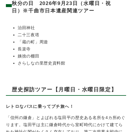
秋分の日 2026年9月23日（水曜日・祝
日）※千曲市日本遺産関連ツアー
治田神社
二十三夜塔
「蔵の町」周遊
長楽寺
姨捨の棚田
さらしなの里歴史資料館
歴史探訪ツアー【月曜日・水曜日限定】
レトロなバスに乗ってプチ旅へ！
「信州の鎌倉」とよばれる塩田平の歴史ある名所を4カ所めぐ
ります。塩田平は主に鎌倉時代から室町時代にかけて建てら
れた神社仏閣がたくさん存在しており、第二次世界大戦中に