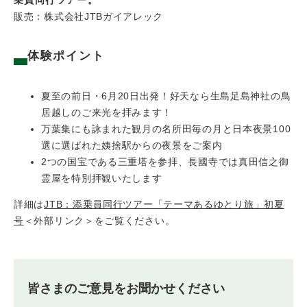
乗員同行ツアー。
販売：株式会社JTBガイアレック
体験ポイント
夏至の前日・6月20日出発！好天なら生島足島神社の鳥
居越しのご来光を拝みます！
万葉集にも詠まれた観月の名所田毎の月と日本夜景100
選に選ばれた姨捨駅からの夜景をご案内
2つの国宝である三重塔を参拝、長國寺では真田信之御
霊屋を特別拝観いたします
詳細は
JTB：添乗員同行ツアー「テーマあるゆとり旅」初夏
号
＜外部リンク＞
をご覧ください。
皆さまのご意見をお聞かせください