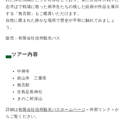
志半ばで戦場に散った画学生たちの残した絵画や作品を展示
する「無言館」もご鑑賞いただけます。
自然に囲まれた静かな場所で歴史や平和に触れてみましょ
う。
販売：有限会社信州観光バス
ツアー内容
中禅寺
前山寺 三重塔
無言館
生島足島神社
きのこ村深山
詳細は
有限会社信州観光バスホームページ
＜外部リンク＞
か
らご覧ください。