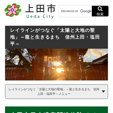
ペ
メニューを飛ばして本文へ
キ
ー
ー
ジ
検索
ワ
の
ー
先
ド
頭
レイラインがつなぐ「太陽と大地の聖
検
で
地」～龍と生きるまち 信州上田・塩田
索
す
平～
。
レイラインがつなぐ「太陽と大地の聖地」～龍と生きるまち 信州
上田・塩田平～メニュー
本