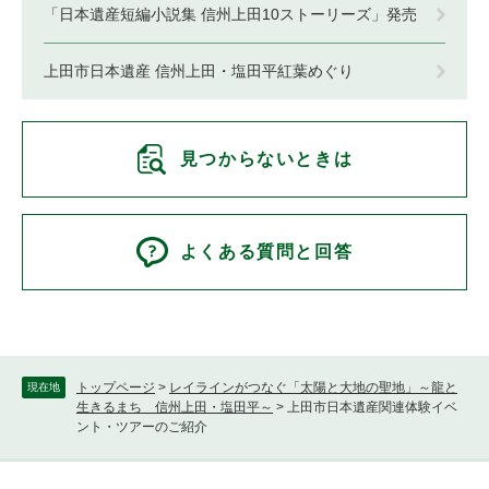
「日本遺産短編小説集 信州上田10ストーリーズ」発売
上田市日本遺産 信州上田・塩田平紅葉めぐり
見つからないときは
よくある質問と回答
トップページ
>
レイラインがつなぐ「太陽と大地の聖地」～龍と
現在地
生きるまち 信州上田・塩田平～
>
上田市日本遺産関連体験イベ
ント・ツアーのご紹介