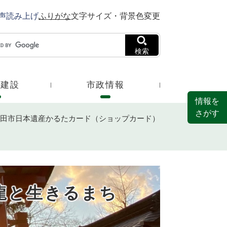
声読み上げ
ふりがな
文字サイズ・背景色変更
検索
・建設
市政情報
情報を
さがす
田市日本遺産かるたカード（ショップカード）
～龍と生きるまち