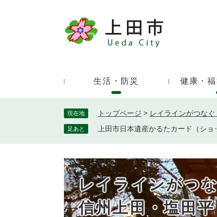
ペ
ー
ジ
キ
の
ー
先
ワ
頭
ー
で
生活・防災
健康・福
ド
す
検
。
索
トップページ
>
レイラインがつなぐ
現在地
上田市日本遺産かるたカード（ショ
足あと
レイラインがつ
信州上田・塩田平