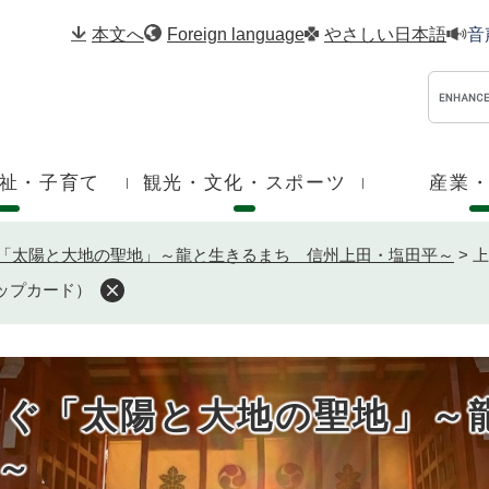
メニューを飛ばして本文へ
本文へ
Foreign language
やさしい日本語
音
祉・子育て
観光・文化・スポーツ
産業
「太陽と大地の聖地」～龍と生きるまち 信州上田・塩田平～
>
上
ップカード）
なぐ「太陽と大地の聖地」
～