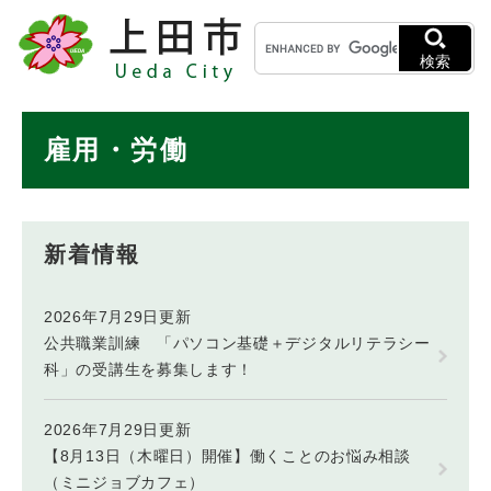
ペ
メニューを飛ばして本文へ
キ
ー
ー
ジ
検索
ワ
の
ー
先
ド
本
頭
雇用・労働
検
で
文
索
す
。
新着情報
2026年7月29日更新
公共職業訓練 「パソコン基礎＋デジタルリテラシー
科」の受講生を募集します！
2026年7月29日更新
【8月13日（木曜日）開催】働くことのお悩み相談
（ミニジョブカフェ）