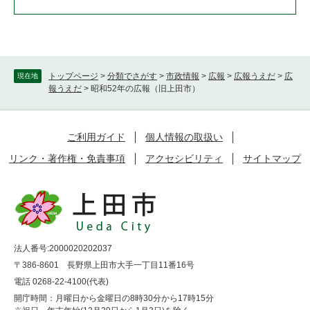
トップページ
>
分類でさがす
>
市政情報
>
広報
>
広報うえだ
>
広
現在地
報うえだ
>
昭和52年の広報（旧上田市）
ご利用ガイド
個人情報の取扱い
リンク・著作権・免責事項
アクセシビリティ
サイトマップ
法人番号:2000020202037
〒386-8601 長野県上田市大手一丁目11番16号
電話 0268-22-4100(代表)
開庁時間：月曜日から金曜日の8時30分から17時15分