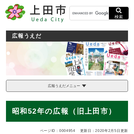
ペ
メニューを飛ばして本文へ
キ
ー
ー
ジ
検索
ワ
の
ー
先
ド
頭
広報うえだ
検
で
索
す
。
広報うえだメニュー
本
昭和52年の広報（旧上田市）
文
ページID：0004954
更新日：2020年2月5日更新