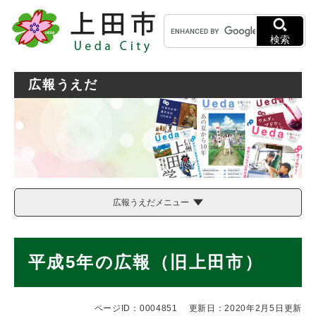
ペ
メニューを飛ばして本文へ
キ
ー
ー
ジ
検索
ワ
の
ー
先
ド
頭
広報うえだ
検
で
索
す
。
広報うえだメニュー
本
平成5年の広報（旧上田市）
文
ページID：0004851
更新日：2020年2月5日更新