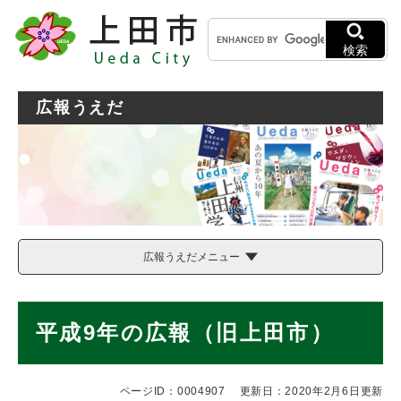
ペ
メニューを飛ばして本文へ
キ
ー
ー
ジ
検索
ワ
の
ー
先
ド
頭
広報うえだ
検
で
索
す
。
広報うえだメニュー
本
平成9年の広報（旧上田市）
文
ページID：0004907
更新日：2020年2月6日更新