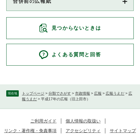
合併前の広報紙
見つからないときは
よくある質問と回答
トップページ
>
分類でさがす
>
市政情報
>
広報
>
広報うえだ
>
広
現在地
報うえだ
>
平成17年の広報（旧上田市）
ご利用ガイド
個人情報の取扱い
リンク・著作権・免責事項
アクセシビリティ
サイトマップ