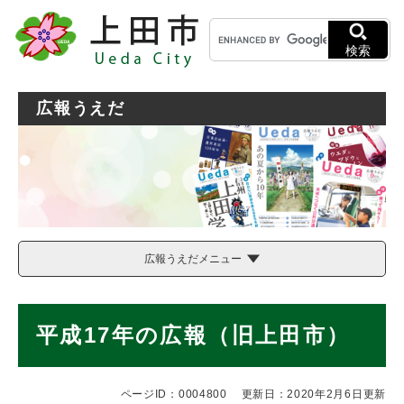
ペ
メニューを飛ばして本文へ
キ
ー
ー
ジ
検索
ワ
の
ー
先
ド
頭
広報うえだ
検
で
索
す
。
広報うえだメニュー
本
平成17年の広報（旧上田市）
文
ページID：0004800
更新日：2020年2月6日更新