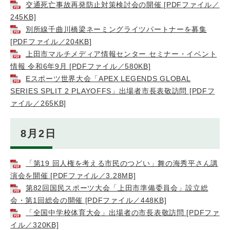
交通死亡事故再発防止対策検討会の開催 [PDFファイル／
245KB]
別所線千曲川橋梁ネーミングライツパートナーを募集
[PDFファイル／204KB]
上田市マルチメディア情報センター セミナー・イベント
情報 令和6年9月 [PDFファイル／580KB]
Eスポーツ世界大会「APEX LEGENDS GLOBAL
SERIES SPLIT 2 PLAYOFFS」出場者市長表敬訪問 [PDFフ
ァイル／265KB]
8月2日
「第19 回人権を考える市民のつどい」舞の海秀平さん講
演会を開催 [PDFファイル／3.28MB]
第82回国民スポーツ大会「上田市準備委員会」設立総
会・第1回総会の開催 [PDFファイル／448KB]
「全国中学校体育大会」出場者の市長表敬訪問 [PDFファ
イル／320KB]