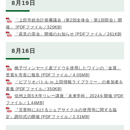
8月19日
「上田市総合計画審議会（第2回全体会・第1回部会）開
催」 [PDFファイル／320KB]
「萩見の茶会」開催のお知らせ [PDFファイル／261KB]
8月16日
椀子ヴィンヤード産ブドウを使用したワインの「金賞」
受賞を市長に報告 [PDFファイル／4.05MB]
「ビブリオバトル in 上田情報ライブラリー」の参加者を
募集 [PDFファイル／350KB]
信州上田5大学リレー講座「未来学科」2024を開催 [PDF
ファイル／1.44MB]
『災害時におけるシェアサイクルの使用等に関する協
定』調印式の開催 [PDFファイル／2.31MB]