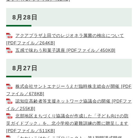
8月28日
アクアプラザ上田でのレジオネラ属菌の検出について
[PDFファイル／264KB]
五感で味わう和菓子講座 [PDFファイル／450KB]
8月27日
株式会社サントエナジーうえだ臨時株主総会が開催 [PDF
ファイル／678KB]
認知症高齢者等支援ネットワーク協議会の開催 [PDFファ
イル／255KB]
北部地区まちづくり協議会が作成した「子ども向けの防
災ガイドブック」を、北小学校の避難訓練の際に贈呈します
[PDFファイル／511KB]
「わかいこはたらこプロジェクト」第1期開講式開催