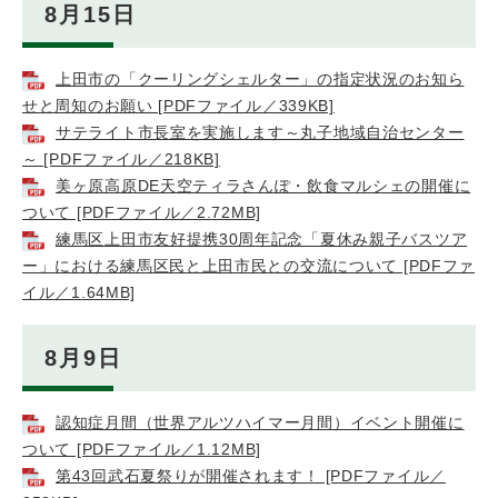
8月15日
上田市の「クーリングシェルター」の指定状況のお知ら
せと周知のお願い [PDFファイル／339KB]
サテライト市長室を実施します～丸子地域自治センター
～ [PDFファイル／218KB]
美ヶ原高原DE天空ティラさんぽ・飲食マルシェの開催に
ついて [PDFファイル／2.72MB]
練馬区上田市友好提携30周年記念「夏休み親子バスツア
ー」における練馬区民と上田市民との交流について [PDFファ
イル／1.64MB]
8月9日
認知症月間（世界アルツハイマー月間）イベント開催に
ついて [PDFファイル／1.12MB]
第43回武石夏祭りが開催されます！ [PDFファイル／