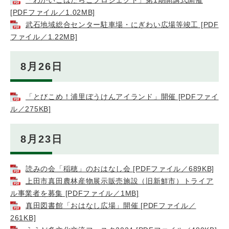
[PDFファイル／1.02MB]
武石地域総合センター駐車場・にぎわい広場等竣工 [PDF
ファイル／1.22MB]
8月26日
「とびこめ！浦里ぼうけんアイランド」開催 [PDFファイ
ル／275KB]
8月23日
読みの会「稲穂」のおはなし会 [PDFファイル／689KB]
上田市真田農林産物展示販売施設（旧新鮮市）トライア
ル事業者を募集 [PDFファイル／1MB]
真田図書館「おはなし広場」開催 [PDFファイル／
261KB]