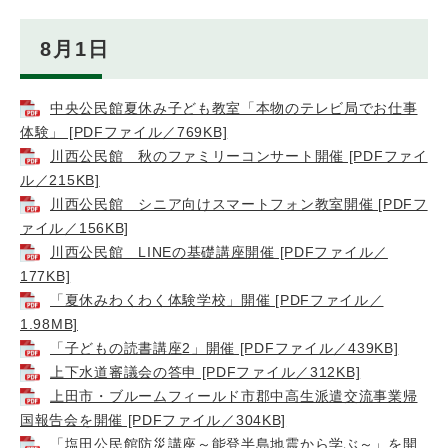
8月1日
中央公民館夏休み子ども教室「本物のテレビ局でお仕事
体験」 [PDFファイル／769KB]
川西公民館 秋のファミリーコンサート開催 [PDFファイ
ル／215KB]
川西公民館 シニア向けスマートフォン教室開催 [PDFフ
ァイル／156KB]
川西公民館 LINEの基礎講座開催 [PDFファイル／
177KB]
「夏休みわくわく体験学校」開催 [PDFファイル／
1.98MB]
「子どもの読書講座2」開催 [PDFファイル／439KB]
上下水道審議会の答申 [PDFファイル／312KB]
上田市・ブルームフィールド市郡中高生派遣交流事業帰
国報告会を開催 [PDFファイル／304KB]
「塩田公民館防災講座～能登半島地震から学ぶ～」を開