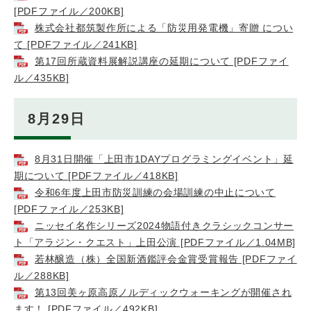
[PDFファイル／200KB]
株式会社都筑製作所による「防災用発電機」寄贈 につい
て [PDFファイル／241KB]
第17回所蔵資料展解説講座の延期について [PDFファイ
ル／435KB]
8月29日
8月31日開催「上田市1DAYプログラミングイベント」延
期について [PDFファイル／418KB]
令和6年度上田市防災訓練の会場訓練の中止について
[PDFファイル／253KB]
ニッセイ名作シリーズ2024物語付きクラシックコンサー
ト「アラジン・クエスト」上田公演 [PDFファイル／1.04MB]
若林醸造（株）全国新酒鑑評会金賞受賞報告 [PDFファイ
ル／288KB]
第13回美ヶ原高原ノルディックウォーキングが開催され
ます！ [PDFファイル／492KB]