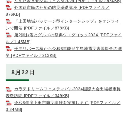
うえだ多文化交流フェスタ2024 [PDFファイル／480KB]
外国籍市民のための防災基礎講座 [PDFファイル／
876KB]
「上田地域パッケージ型インターンシップ」をオンライ
ンで開催 [PDFファイル／878KB]
第2回お酒とグルメの祭典ウエダヨック2024 [PDFファイ
ル／1.45MB]
千曲リバーズ様から令和6年能登半島地震災害義援金の贈
呈 [PDFファイル／213KB]
8月22日
カラテドリームフェスティバル2024国際大会出場者市長
表敬訪問 [PDFファイル／349KB]
令和6年度上田市防災訓練を実施します [PDFファイル／
3.34MB]