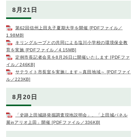
8月21日
第62回信州上田丸子夏期大学を開催 [PDFファイル／
1.98MB]
キリングループとの共同による塩川小学校の環境保全教
育を実施 [PDFファイル／4.15MB]
定例市長記者会見を8月26日に開催いたします [PDFファ
イル／246KB]
サテライト市長室を実施します～真田地域～ [PDFファイ
ル／223KB]
8月20日
「史跡上田城跡発掘調査現地説明会」、「上田城パネル
展inアリオ上田」開催 [PDFファイル／336KB]