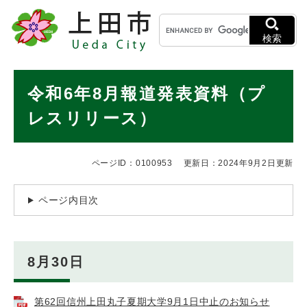
ペ
メニューを飛ばして本文へ
キ
ー
ー
ジ
検索
ワ
の
ー
先
ド
本
頭
令和6年8月報道発表資料（プ
検
で
文
索
す
レスリリース）
。
ページID：0100953
更新日：2024年9月2日更新
ページ内目次
8月30日
第62回信州上田丸子夏期大学9月1日中止のお知らせ