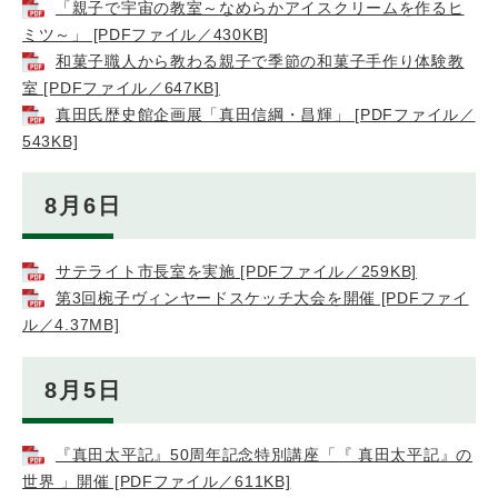
「親子で宇宙の教室～なめらかアイスクリームを作るヒ
ミツ～」 [PDFファイル／430KB]
和菓子職人から教わる親子で季節の和菓子手作り体験教
室 [PDFファイル／647KB]
真田氏歴史館企画展「真田信綱・昌輝」 [PDFファイル／
543KB]
8月6日
サテライト市長室を実施 [PDFファイル／259KB]
第3回椀子ヴィンヤードスケッチ大会を開催 [PDFファイ
ル／4.37MB]
8月5日
『真田太平記』50周年記念特別講座「『 真田太平記』の
世界 」開催 [PDFファイル／611KB]