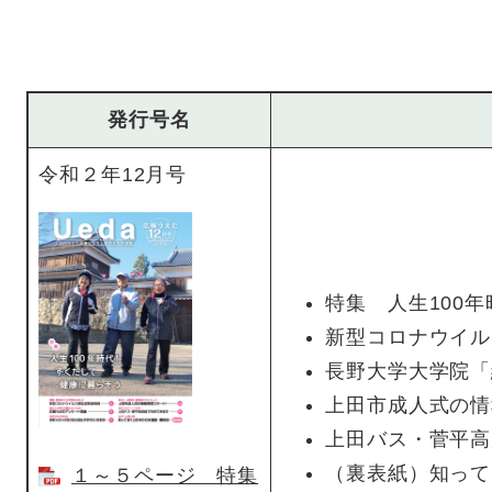
発行号名
令和２年12月号
特集 人生100
新型コロナウイル
長野大学大学院「
上田市成人式の情
上田バス・菅平高
（裏表紙）知って
１～５ページ 特集