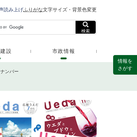
声読み上げ
ふりがな
文字サイズ・背景色変更
検索
・建設
市政情報
情報を
さがす
クナンバー