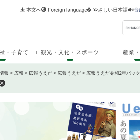
メニューを飛ばして本文へ
本文へ
Foreign language
やさしい日本語
音
祉・子育て
観光・文化・スポーツ
産業
情報
>
広報
>
広報うえだ
>
広報うえだ
>
広報うえだ令和2年バッ