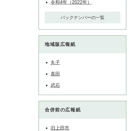
令和4年（2022年）
バックナンバーの一覧
地域版広報紙
丸子
真田
武石
合併前の広報紙
旧上田市