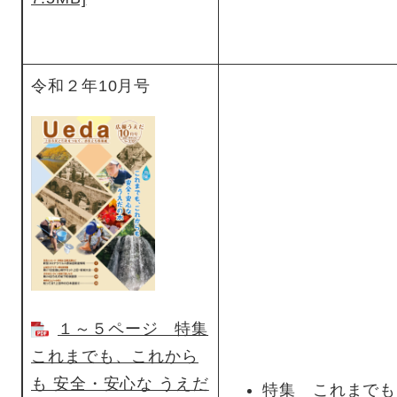
令和２年10月号
１～５ページ 特集
これまでも、これから
も 安全・安心な うえだ
特集 これまでも