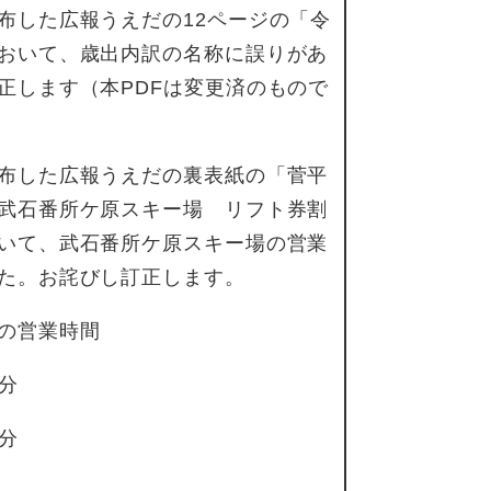
布した広報うえだの12ページの「令
おいて、歳出内訳の名称に誤りがあ
正します（本PDFは変更済のもので
布した広報うえだの裏表紙の「菅平
武石番所ケ原スキー場 リフト券割
いて、武石番所ケ原スキー場の営業
た。お詫びし訂正します。
の営業時間
0分
0分