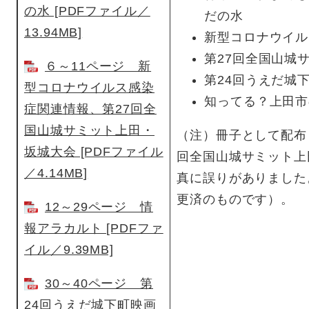
の水 [PDFファイル／
だの水
13.94MB]
新型コロナウイル
第27回全国山城
６～11ページ 新
第24回うえだ城
型コロナウイルス感染
知ってる？上田市
症関連情報、第27回全
国山城サミット上田・
（注）冊子として配布
坂城大会 [PDFファイル
回全国山城サミット上
／4.14MB]
真に誤りがありました
更済のものです）。
12～29ページ 情
報アラカルト [PDFファ
イル／9.39MB]
30～40ページ 第
24回うえだ城下町映画