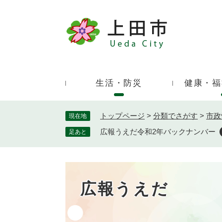
ペ
ー
ジ
キ
の
ー
先
ワ
頭
ー
で
生活・防災
健康・福
ド
す
検
。
索
トップページ
>
分類でさがす
>
市政
現在地
広報うえだ令和2年バックナンバー
足あと
広報うえだ