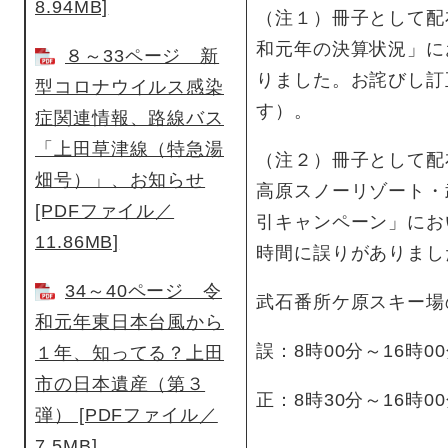
8.94MB]
（注１）冊子として配
和元年の決算状況」に
８～33ページ 新
りました。お詫びし訂
型コロナウイルス感染
す）。
症関連情報、路線バス
「上田草津線（特急湯
（注２）冊子として配
畑号）」、お知らせ
高原スノーリゾート・
[PDFファイル／
引キャンペーン」にお
11.86MB]
時間に誤りがありまし
34～40ページ 令
武石番所ケ原スキー場
和元年東日本台風から
誤：8時00分～16時0
１年、知ってる？上田
市の日本遺産（第３
正：8時30分～16時0
弾） [PDFファイル／
7.5MB]