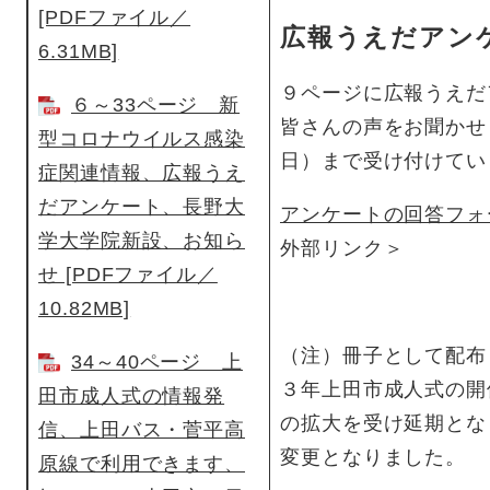
[PDFファイル／
広報うえだアン
6.31MB]
９ページに広報うえだ
６～33ページ 新
皆さんの声をお聞かせ
型コロナウイルス感染
日）まで受け付けてい
症関連情報、広報うえ
だアンケート、長野大
アンケートの回答フォ
学大学院新設、お知ら
外部リンク＞
せ [PDFファイル／
10.82MB]
（注）冊子として配布
34～40ページ 上
３年上田市成人式の開
田市成人式の情報発
の拡大を受け延期とな
信、上田バス・菅平高
変更となりました。
原線で利用できます、