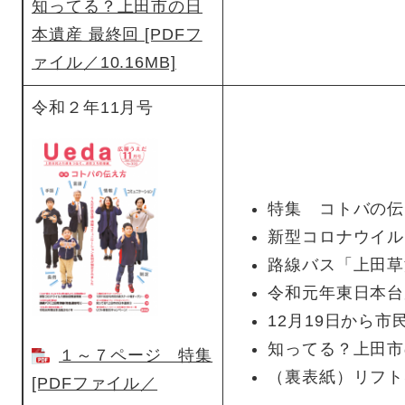
知ってる？上田市の日
本遺産 最終回 [PDFフ
ァイル／10.16MB]
令和２年11月号
特集 コトバの伝
新型コロナウイル
路線バス「上田草
令和元年東日本台
12月19日から
知ってる？上田市
１～７ページ 特集
（裏表紙）リフト
[PDFファイル／