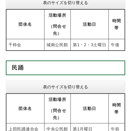
表のサイズを切り替える
活動場所
時間
団体名
活動日
（問合せ
帯
先）
千粋会
城南公民館
第1・2・3土曜日
午後
民踊
表のサイズを切り替える
活動場所
時間
団体名
活動日
（
問合せ
帯
先）
上田民踊連合会
中央公民館
第1月曜日
午前