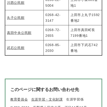
川西公民館
5004
地1
0268-42-
上田市上丸子1592
丸子公民館
3147
番地2
0268-72-
上田市真田町長
真田中央公民館
2655
7199番地1
0268-85-
上田市下武石742
武石公民館
2030
番地
このページに関するお問い合わせ先
教育委員会
生涯学習・文化財課
生涯学習係