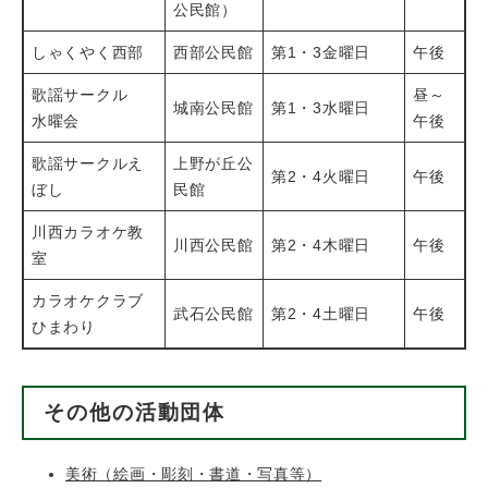
公民館）
しゃくやく西部
西部公民館
第1・3金曜日
午後
歌謡サークル
昼～
城南公民館
第1・3水曜日
水曜会
午後
歌謡サークルえ
上野が丘公
第2・4火曜日
午後
ぼし
民館
川西カラオケ教
川西公民館
第2・4木曜日
午後
室
カラオケクラブ
武石公民館
第2・4土曜日
午後
ひまわり
その他の活動団体
美術（絵画・彫刻・書道・写真等）