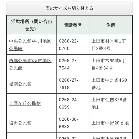
表のサイズを切り替える
活動場所（問い合わ
電話番号
住所
せ先）
中央公民館/神川地区
0268-22-
上田市材木町1丁
公民館
0760
目2番3号
西部公民館/塩尻地区
0268-27-
上田市常磐城5丁
公民館
7544
目4番34号
0268-27-
上田市中之条460
城南公民館
7618
番地
0268-24-
上田市住吉378番
上野が丘公民館
0659
地1
0268-38-
塩田公民館
上田市中野20番地
6883
0268-22-
上田市小泉863番