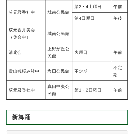
第2・4土曜日
午前
荻元君香社中
城南公民館
第4日曜日
午後
荻元香月美会
城南公民館
（休会中）
上野が丘公
清扇会
火曜日
午前
民館
不定
貴山観桜み社中
塩田公民館
不定期
期
真田中央公
荻元君香社中
第1・2日曜日
午前
民館
新舞踊