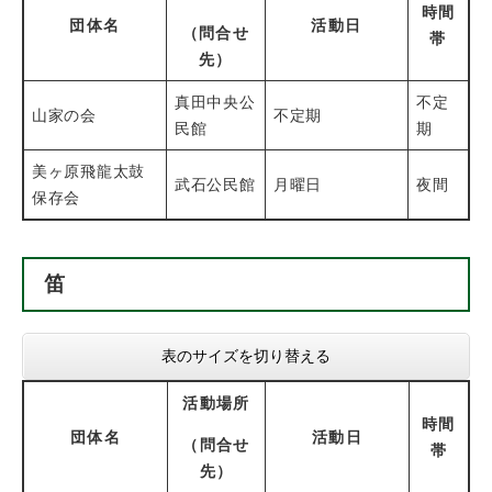
時間
団体名
活動日
（問合せ
帯
先）
真田中央公
不定
山家の会
不定期
民館
期
美ヶ原飛龍太鼓
武石公民館
月曜日
夜間
保存会
笛
表のサイズを切り替える
活動場所
時間
団体名
活動日
（問合せ
帯
先）