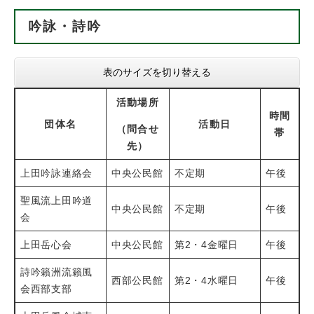
吟詠・詩吟
表のサイズを切り替える
活動場所
時間
団体名
活動日
（問合せ
帯
先）
上田吟詠連絡会
中央公民館
不定期
午後
聖風流上田吟道
中央公民館
不定期
午後
会
上田岳心会
中央公民館
第2・4金曜日
午後
詩吟籟洲流籟風
西部公民館
第2・4水曜日
午後
会西部支部