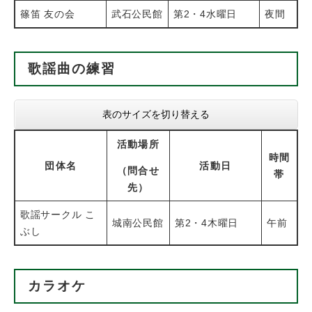
篠笛 友の会
武石公民館
第2・4水曜日
夜間
歌謡曲の練習
表のサイズを切り替える
活動場所
時間
団体名
活動日
（問合せ
帯
先）
歌謡サークル こ
城南公民館
第2・4木曜日
午前
ぶし
カラオケ