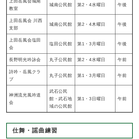
上田岳風会城南
城南公民館
第2・4水曜日
午後
教室
上田岳風会 川西
城南公民館
第2・4木曜日
午後
支部
上田岳風会塩田
塩田公民館
第1・3月曜日
午後
会
長野明光吟詠会
丸子公民館
第2・4水曜日
午前
詩吟・岳風クラ
丸子公民館
第1・3月曜日
午前
ブ
武石公民
神洲流光風吟道
館・武石地
​​第1・3日曜日
午前
会
域の公民館
仕舞・謡曲練習