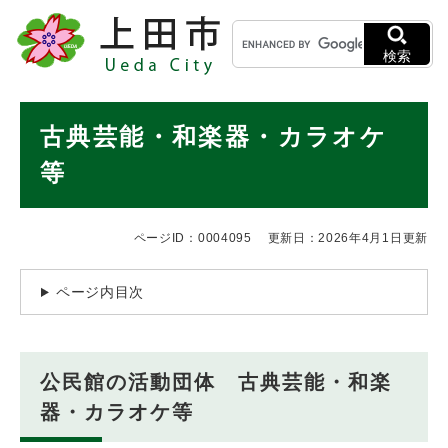
ペ
メニューを飛ばして本文へ
キ
ー
ー
ジ
検索
ワ
の
ー
先
ド
本
頭
古典芸能・和楽器・カラオケ
検
で
文
索
す
等
。
ページID：0004095
更新日：2026年4月1日更新
ページ内目次
公民館の活動団体 古典芸能・和楽
器・カラオケ等