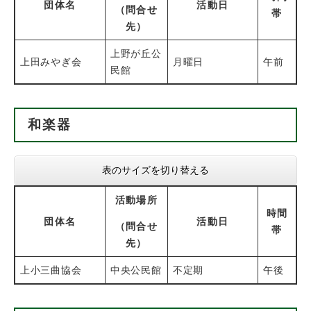
団体名
活動日
（問合せ
帯
先）
上野が丘公
上田みやぎ会
月曜日
午前
民館
和楽器
表のサイズを切り替える
活動場所
時間
団体名
活動日
（問合せ
帯
先）
上小三曲協会
中央公民館
不定期
午後