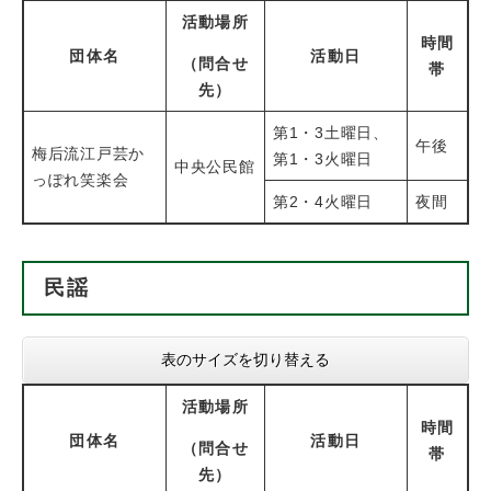
活動場所
時間
団体名
活動日
（問合せ
帯
先）
第1・3土曜日、
午後
梅后流江戸芸か
第1・3火曜日
中央公民館
っぽれ笑楽会
第2・4火曜日
夜間
民謡
表のサイズを切り替える
活動場所
時間
団体名
活動日
（問合せ
帯
先）