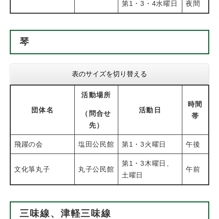
第1・3・4水曜日
夜間
琴
表のサイズを切り替える
活動場所
時間
団体名
活動日
（問合せ
帯
先）
飛躍の会
塩田公民館
第1・3火曜日
午後
第1・3木曜日、
文化箏丸子
丸子公民館
午前
土曜日
三味線、津軽三味線