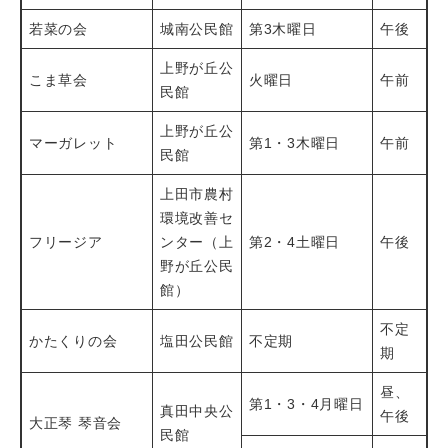
若菜の会
城南公民館
第3木曜日
午後
上野が丘公
こま草会
火曜日
午前
民館
上野が丘公
マーガレット
第1・3木曜日
午前
民館
上田市農村
環境改善セ
フリージア
ンター（上
第2・4土曜日
午後
野が丘公民
館）
不定
かたくりの会​
塩田公民館
不定期
期
昼、
第1・3・4月曜日
真田中央公
午後
大正琴 琴音会​
民館