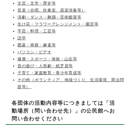
文芸・文学・歴史等
音楽（合唱、吹奏楽、器楽演奏等）
演劇・ダンス・舞踊・芸術鑑賞等
生け花・フラワーアレンジメント・園芸等
手芸・料理・工芸等
語学
囲碁・将棋・麻雀等
パソコン・ビデオ
健康・スポーツ・体操・山岳等
昔の遊び・人形劇・紙芝居等
子育て・家庭教育・青少年育成等
その他（ボランティア、地域づくり、生活環境、憲法問
題等）
各団体の活動内容等につきましては「活
動場所（問い合わせ先）」の公民館へお
問い合わせください