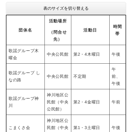
表のサイズを切り替える
活動場所
時間
団体名
活動日
（問合せ
帯
先）
歌謡グループ木
中央公民館
第2・4木曜日
午後
曜会
午
歌謡グループ し
中央公民館
不定期
前、
なの路
午後
神川地区公
歌謡グループ神
民館（中央
第2・4金曜日
午前
川
公民館）
神川地区公
こまくさ会
民館（中央
第1・3土曜日
午後