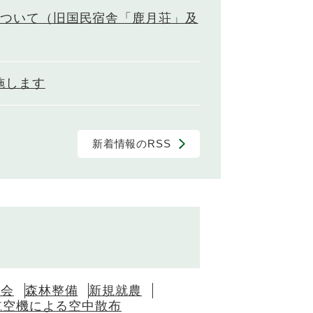
について（旧国民宿舎「鹿月荘」及
施します
新着情報のRSS
員会
森林整備
新規就農
航空機による空中散布