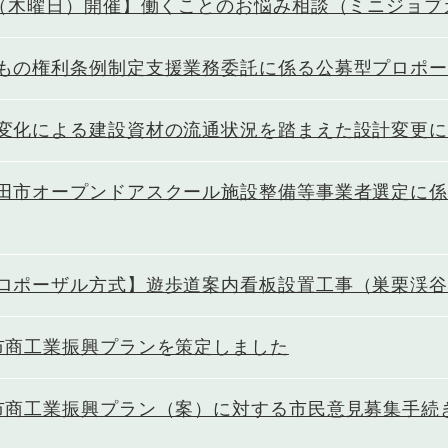
日（木曜日）開催】働くことのお悩み相談（ミニジョブ
もの権利条例制定支援業務委託に係る公募型プロポ
変化による建設資材の流通状況を踏まえた設計変更
田市オープンドアスクール施設整備等事業者選定に
ロポーザル方式】遊歩道案内看板設置工事（巣栗渓
市商工業振興プランを策定しました
市商工業振興プラン（案）に対する市民意見募集手続