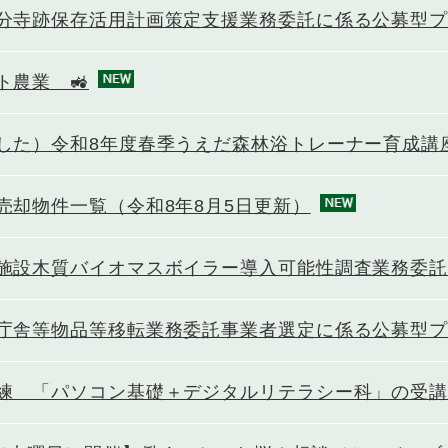
分寺跡保存活用計画策定支援業務委託に係る公募型
ト農業 🚜
した）令和8年度春季うえだ森林浴トレーナー育成講
売却物件一覧（令和8年8月5日更新）
施設木質バイオマスボイラー導入可能性調査業務委
庁舎等物品等移転業務委託事業者選定に係る公募型
練 「パソコン基礎＋デジタルリテラシー科」の受