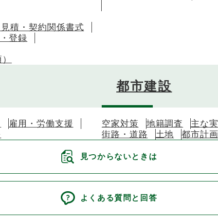
・見積・契約関係書式
・登録
項）
都市建設
）
雇用・労働支援
空家対策
地籍調査
主な
援
街路・道路
土地
都市計
見つからないときは
よくある質問と回答