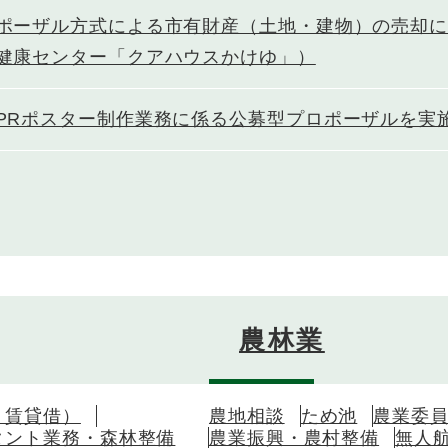
ポーザル方式による市有財産（土地・建物）の売却
健康センター「クアハウスかけゆ」）
PRポスター制作業務に係る公募型プロポーザルを実
農林業
・賃貸借）
農地相談
ため池
農業委
タント業務・森林整備
農業振興・農村整備
無人