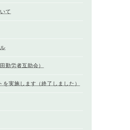
ついて
ザル
上田勤労者互助会）
トを実施します（終了しました）