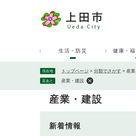
ペ
ー
ジ
キ
の
ー
先
ワ
頭
ー
で
生活・防災
健康・福
ド
す
検
。
索
トップページ
>
分類でさがす
>
産業
現在地
産業・建設
足あと
産業・建設
本
文
新着情報