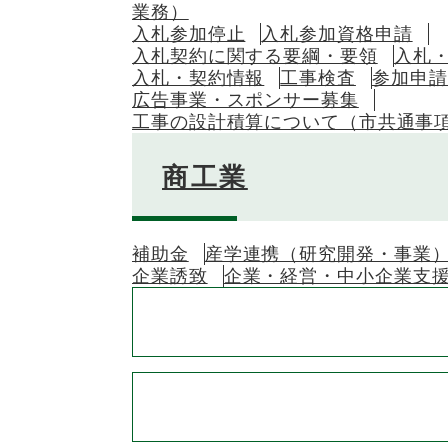
業務）
入札参加停止
入札参加資格申請
入札契約に関する要綱・要領
入札
入札・契約情報
工事検査
参加申請
広告事業・スポンサー募集
工事の設計積算について（市共通事
商工業
補助金
産学連携（研究開発・事業
企業誘致
企業・経営・中小企業支