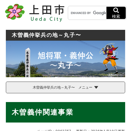
ペ
メニューを飛ばして本文へ
キ
ー
ー
ジ
検索
ワ
の
ー
先
ド
頭
木曽義仲挙兵の地～丸子〜
検
で
索
す
。
木曽義仲挙兵の地～丸子〜 メニュー
本
木曽義仲関連事業
文