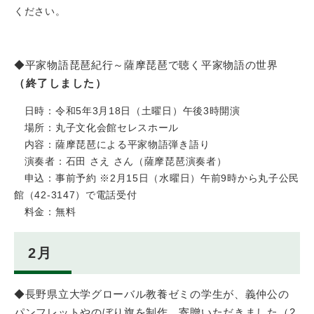
ください。
◆平家物語琵琶紀行～薩摩琵琶で聴く平家物語の世界
（終了しました）
日時：令和5年3月18日（土曜日）午後3時開演
場所：丸子文化会館セレスホール
内容：薩摩琵琶による平家物語弾き語り
演奏者：石田 さえ さん（薩摩琵琶演奏者）
申込：事前予約 ※2月15日（水曜日）午前9時から丸子公民
館（42-3147）で電話受付
料金：無料
2月
◆長野県立大学グローバル教養ゼミの学生が、義仲公の
パンフレットやのぼり旗を制作、寄贈いただきました（2