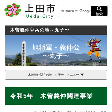
ペ
メニューを飛ばして本文へ
キ
ー
ー
ジ
検索
ワ
の
ー
先
ド
頭
木曽義仲挙兵の地～丸子〜
検
で
索
す
。
木曽義仲挙兵の地～丸子〜 メニュー
本
令和5年 木曽義仲関連事業
文