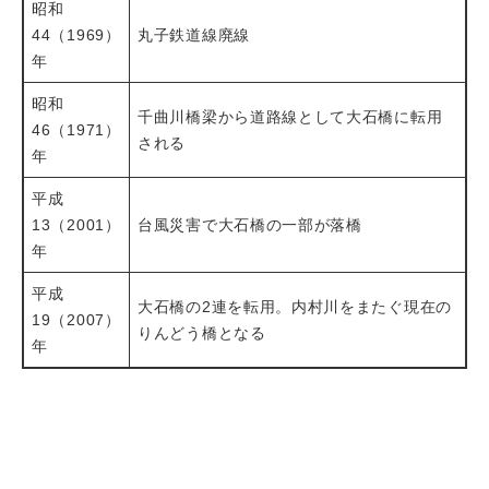
昭和
44（1969）
丸子鉄道線廃線
年
昭和
千曲川橋梁から道路線として大石橋に転用
46（1971）
される
年
平成
13（2001）
台風災害で大石橋の一部が落橋
年
平成
大石橋の2連を転用。内村川をまたぐ現在の
19（2007）
りんどう橋となる
年