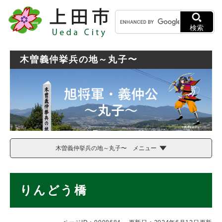
ペ
メニューを飛ばして本文へ
キ
ー
ー
ジ
検索
ワ
の
ー
先
ド
頭
木曽義仲挙兵の地～丸子〜
検
で
索
す
。
木曽義仲挙兵の地～丸子〜 メニュー
本
りんどう橋
文