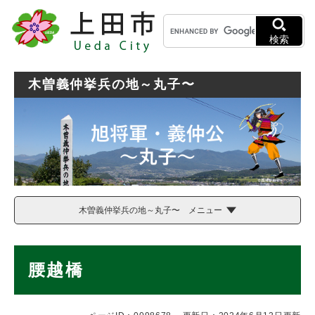
ペ
メニューを飛ばして本文へ
キ
ー
ー
ジ
検索
ワ
の
ー
先
ド
頭
木曽義仲挙兵の地～丸子〜
検
で
索
す
。
木曽義仲挙兵の地～丸子〜 メニュー
本
腰越橋
文