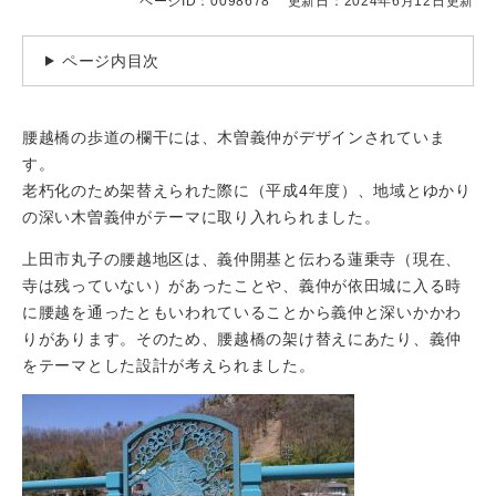
ページID：0098678
更新日：2024年6月12日更新
ページ内目次
腰越橋の歩道の欄干には、木曽義仲がデザインされていま
す。
老朽化のため架替えられた際に（平成4年度）、地域とゆかり
の深い木曽義仲がテーマに取り入れられました。
上田市丸子の腰越地区は、義仲開基と伝わる蓮乗寺（現在、
寺は残っていない）があったことや、義仲が依田城に入る時
に腰越を通ったともいわれていることから義仲と深いかかわ
りがあります。そのため、腰越橋の架け替えにあたり、義仲
をテーマとした設計が考えられました。