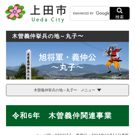
ペ
メニューを飛ばして本文へ
キ
ー
ー
ジ
検索
ワ
の
ー
先
ド
頭
木曽義仲挙兵の地～丸子〜
検
で
索
す
。
木曽義仲挙兵の地～丸子〜 メニュー
本
令和6年 木曽義仲関連事業
文