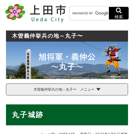
ペ
メニューを飛ばして本文へ
キ
ー
ー
ジ
検索
ワ
の
ー
先
ド
頭
木曽義仲挙兵の地～丸子〜
検
で
索
す
。
木曽義仲挙兵の地～丸子〜 メニュー
本
丸子城跡
文