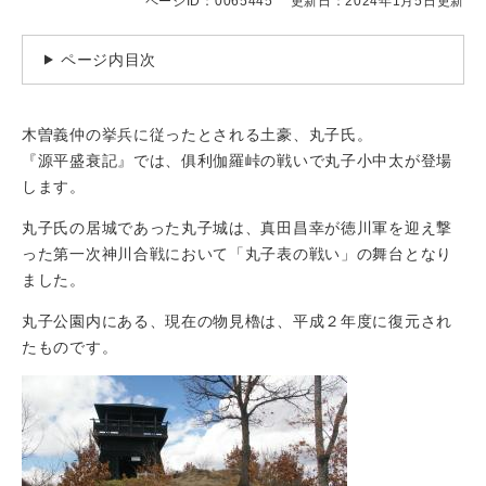
ページID：0065445
更新日：2024年1月5日更新
ページ内目次
木曽義仲の挙兵に従ったとされる土豪、丸子氏。
『源平盛衰記』では、俱利伽羅峠の戦いで丸子小中太が登場
します。
丸子氏の居城であった丸子城は、真田昌幸が徳川軍を迎え撃
った第一次神川合戦において「丸子表の戦い」の舞台となり
ました。
丸子公園内にある、現在の物見櫓は、平成２年度に復元され
たものです。