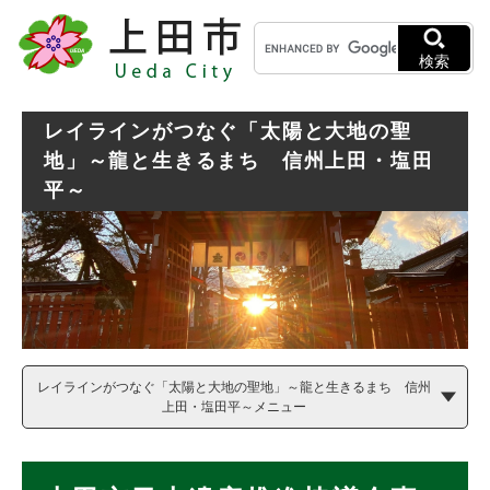
ペ
メニューを飛ばして本文へ
キ
ー
ー
ジ
検索
ワ
の
ー
先
ド
頭
レイラインがつなぐ「太陽と大地の聖
検
で
地」～龍と生きるまち 信州上田・塩田
索
す
平～
。
レイラインがつなぐ「太陽と大地の聖地」～龍と生きるまち 信州
上田・塩田平～メニュー
本