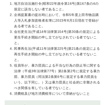
地方自治法施行令(昭和22年政令第16号)第167条の4の
規定に該当しない者であること。
企画提案書の提出時において、令和5年度上田市物品購
入等入札参加資格者名簿に2023年8月1日現在で登録が
ある者であること。
会社更生法(平成14年法律第154号)第30条の規定による
更生手続き開始の申し立てがなされている者でないこ
と。
民事再生法(平成11年法律第225号)第21条の規定による
再生手続き開始の申し立てがなされている者でないこ
と。
役員等が、暴力団員による不当な行為の防止等に関する
法律（平成3年法律第77号）第2条第2号に規定する暴力
団、暴力団員（同法第2条第6号に規定する暴力団員を
いう。以下同じ。）又は暴力団員と社会的に非難される
べき関係を有している者でないこと。
消費税及び地方消費税等について滞納がないこと