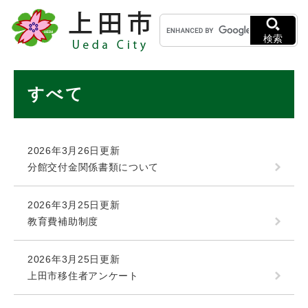
ペ
メニューを飛ばして本文へ
キ
ー
ー
ジ
検索
ワ
の
ー
先
ド
本
頭
すべて
検
で
文
索
す
。
2026年3月26日更新
分館交付金関係書類について
2026年3月25日更新
教育費補助制度
2026年3月25日更新
上田市移住者アンケート