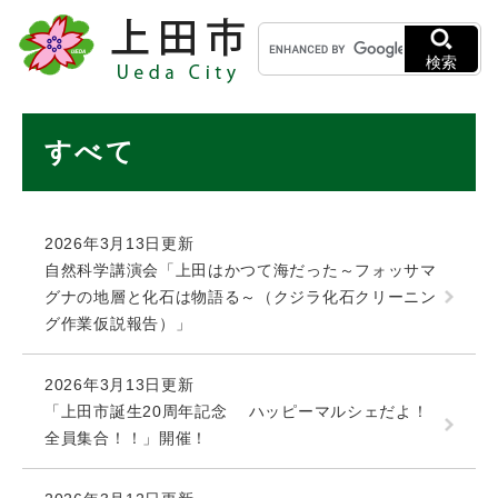
ペ
メニューを飛ばして本文へ
キ
ー
ー
ジ
検索
ワ
の
ー
先
ド
本
頭
すべて
検
で
文
索
す
。
2026年3月13日更新
自然科学講演会「上田はかつて海だった～フォッサマ
グナの地層と化石は物語る～（クジラ化石クリーニン
グ作業仮説報告）」
2026年3月13日更新
「上田市誕生20周年記念 ハッピーマルシェだよ！
全員集合！！」開催！