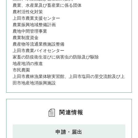
農業、水産業及び畜産業に係る団体
農村活性化対策
上田市農業支援センター
農業振興地域整備計画
農地中間管理事業
農業制度資金
農産物等流通業務施設整備
上田市農業バイオセンター
家畜の防疫衛生並びに病害虫の防除及び駆除
地産地消の推進
市民農園
上田市農林漁業体験実習館、上田市塩田の里交流館及び上
田市地産地消振興施設
関連情報
申請・届出